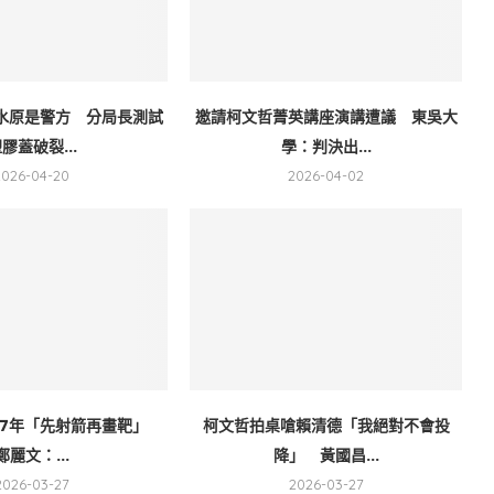
水原是警方 分局長測試
邀請柯文哲菁英講座演講遭議 東吳大
膠蓋破裂...
學：判決出...
2026-04-20
2026-04-02
17年「先射箭再畫靶」
柯文哲拍桌嗆賴清德「我絕對不會投
鄭麗文：...
降」 黃國昌...
2026-03-27
2026-03-27