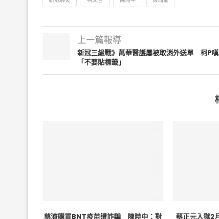
新冠肺炎
柯文哲
陳時中
黃珊珊
上一篇報導
新冠三級戰》萬華醫護屢被取消外送單 柯P嘆
「不要貼標籤」
慈濟購買BNT疫苗遭詐騙 陳時中：對
蔡正元入獄2