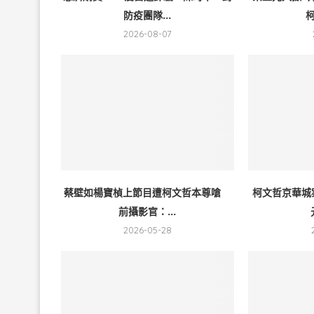
防疫團隊...
柯
2026-08-07
蔡壁如楊寶楨上節目遭柯文哲本尊嗆
柯文哲京華城
前攝影官：...
2026-05-28