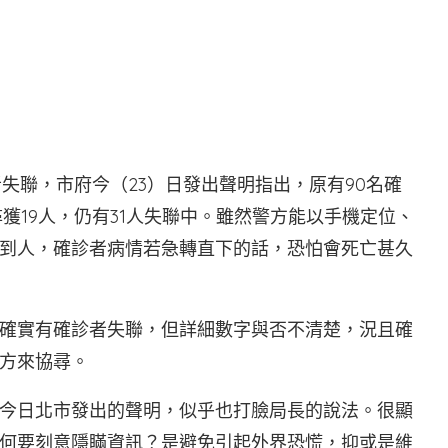
失聯，市府今（23）日發出聲明指出，原有90名確
尋獲19人，仍有31人失聯中。雖然警方能以手機定位、
到人，確診者病情若急轉直下的話，恐怕會死亡甚久
確實有確診者失聯，但詳細數字與否不清楚，況且確
方來協尋。
今日北市發出的聲明，似乎也打臉局長的說法。很顯
何要刻意隱瞞資訊？是避免引起外界恐慌，抑或是維