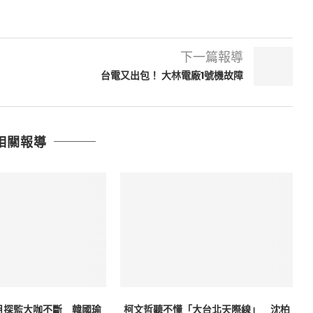
下一篇報導
台電又出包！ 大林電廠1號機故障
相關報導
月探監大咖不斷 韓國瑜
柯文哲聽不懂「大台北天際線」 沈柏