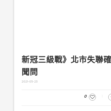
新冠三級戰》北市失聯確
聞問
2021-05-23
0