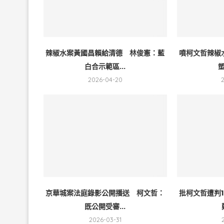
辣椒水案黃國昌賴給清德 林俊憲：藍
噴柯文哲辣椒
白合示範區...
塑
2026-04-20
京華城案法庭錄影公開播送 柯文哲：
批柯文哲遭判
既公開受審...
2026-03-31