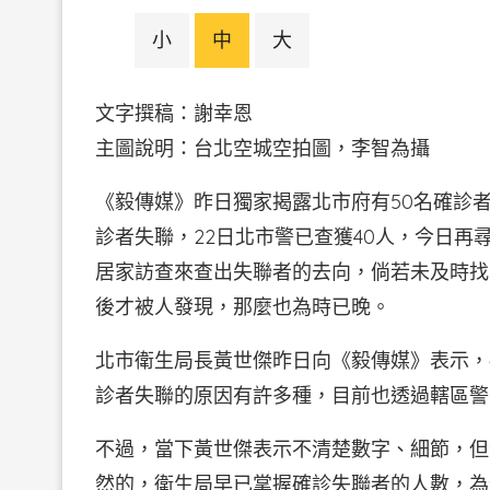
小
中
大
文字撰稿：謝幸恩
主圖說明：台北空城空拍圖，李智為攝
《毅傳媒》昨日獨家揭露北市府有50名確診者
診者失聯，22日北市警已查獲40人，今日再
居家訪查來查出失聯者的去向，倘若未及時找
後才被人發現，那麼也為時已晚。
北市衛生局長黃世傑昨日向《毅傳媒》表示，
診者失聯的原因有許多種，目前也透過轄區警
不過，當下黃世傑表示不清楚數字、細節，但
然的，衛生局早已掌握確診失聯者的人數，為