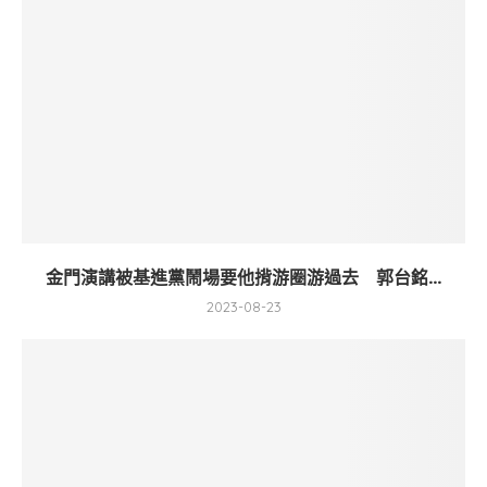
金門演講被基進黨鬧場要他揹游圈游過去 郭台銘...
2023-08-23