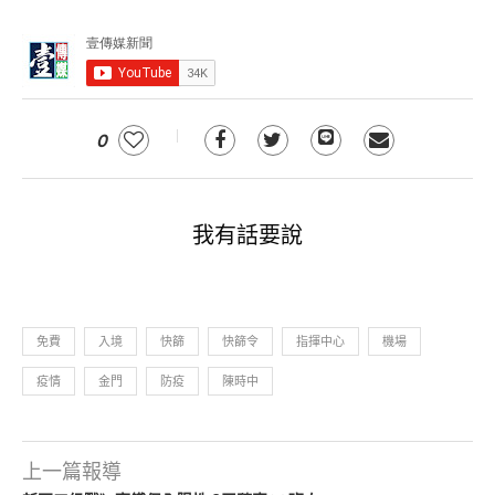
0
我有話要說
免費
入境
快篩
快篩令
指揮中心
機場
疫情
金門
防疫
陳時中
上一篇報導