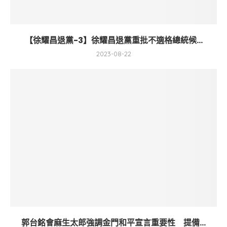
【徐耀昌退黨-3】徐耀昌退黨重批不適格總統候...
2023-08-22
郭台銘會麻生太郎強調金門和平宣言重要性 提備...