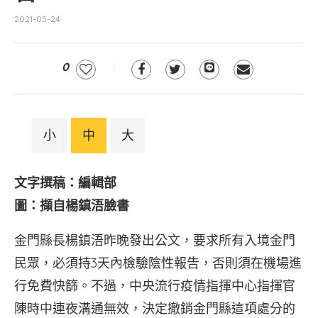
2021-05-24
0
小
中
大
文字撰稿：編輯部
圖：擷自楊鎮浯臉書
金門縣長楊鎮浯昨晚發出公文，要求所有入境金門
民眾，必須持3天內檢驗陰性報告，否則須在機場進
行免費快篩。不過，中央流行疫情指揮中心指揮官
陳時中連夜溝通無效，決定撤銷金門縣這項處分的