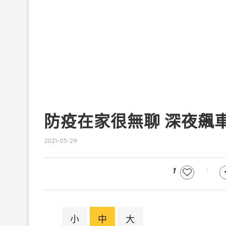
防疫在家很無聊 深夜飆
2021-05-29
1
小
中
大