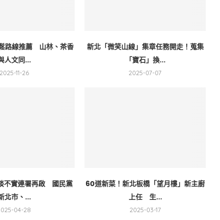
輕鬆路線推薦 山林、茶香
新北「微笑山線」集章任務開走！蒐集
與人文同...
「寶石」換...
2025-11-26
2025-07-07
約談不實連署再啟 國民黨
60道新菜！新北板橋「望月樓」新主廚
新北市、...
上任 生...
2025-04-28
2025-03-17