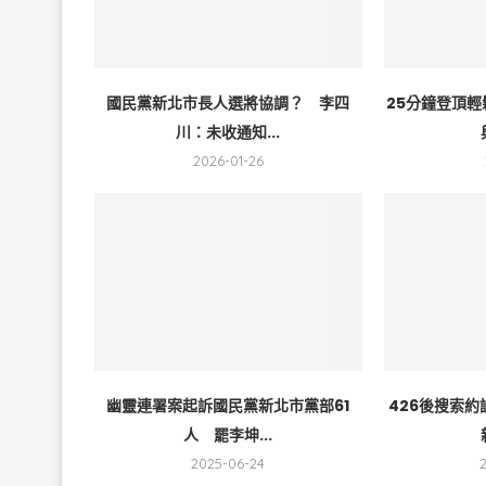
國民黨新北市長人選將協調？ 李四
25分鐘登頂
川：未收通知...
2026-01-26
幽靈連署案起訴國民黨新北市黨部61
426後搜索
人 罷李坤...
2025-06-24