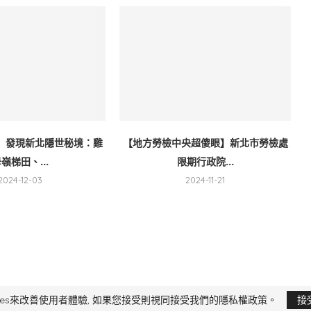
」發現新北隱世秘境：雞
【地方勞檢中央超傻眼】新北市勞檢處
嶺梯田、...
限期行政院...
2024-12-03
2024-11-21
限公司 版權所有，非經授權，不得轉載 All Right Reserved.
Yi Media Inc.
電話：02
kies來改善使用者體驗, 如果您接受則視同接受我們的隱私權政策。
接