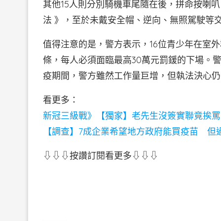
其他15人則分別騎機車尾隨在後，拼命按喇叭
法 》，至於未戴安全帽、逆向、無照駕駛等
值得注意的是，警方表示，16位青少年在室外
條，每人必須面臨最高30萬元罰鍰的下場。
疫期間，警方雖然工作量巨增，但執法決心仍
看更多：
新冠三級戰》【獨家】老先生沒簽實聯竟挨罵
【調查】7成企業希望地方政府能買疫苗 但
⇩⇩⇩按讚訂閱看更多⇩⇩⇩