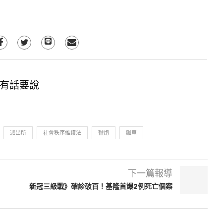
有話要說
派出所
社會秩序維護法
鞭炮
飆車
下一篇報導
新冠三級戰》確診破百！基隆首爆2例死亡個案