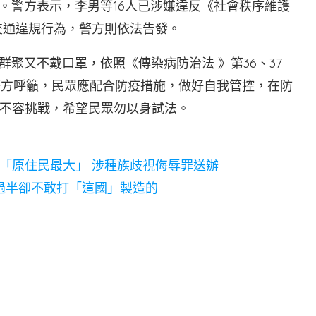
。警方表示，李男等16人已涉嫌違反《社會秩序維護
交通違規行為，警方則依法告發。
群聚又不戴口罩，依照《傳染病防治法 》第36、37
警方呼籲，民眾應配合防疫措施，做好自我管控，在防
不容挑戰，希望民眾勿以身試法。
「原住民最大」 涉種族歧視侮辱罪送辦
過半卻不敢打「這國」製造的