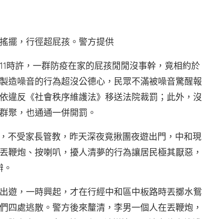
搖擺，行徑超屁孩。警方提供
11時許，一群防疫在家的屁孩閒閒沒事幹，竟相約於
製造噪音的行為超沒公德心，民眾不滿被噪音驚醒報
依違反《社會秩序維護法》移送法院裁罰；此外，沒
群聚，也通通一併開罰。
間，不受家長管教，昨天深夜竟揪團夜遊出門，中和現
亂丟鞭炮、按喇叭，擾人清夢的行為讓居民極其厭惡，
辦。
出遊，一時興起，才在行經中和區中板路時丟擲水鴛
們四處逃散。警方後來釐清，李男一個人在丟鞭炮，