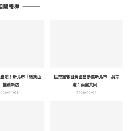
相關報導
火蟲吧！新北市「微笑山
民眾黨徵召黃國昌參選新北市 吳宗
」推薦新店...
憲：兩黨共同...
2026-04-09
2026-02-04