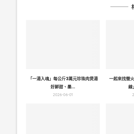
「一湯入魂」每公斤3萬元珍珠肉煲湯
一起來找螢
好鮮甜、墨...
線
2026-06-01