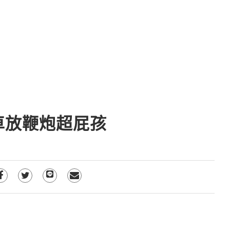
車放鞭炮超屁孩