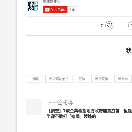
1
我
中和區
傳染病防治法
屁孩
新冠疫情
新北市
上一篇報導
【調查】7成企業希望地方政府能買疫苗 但過
半卻不敢打「這國」製造的