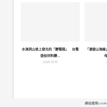
水湳洞山坡上發光的「變電箱」 台電
「漫遊山海線
退役材料變...
母
2025-01-15
毅傳媒控股股份有
網站使用coo