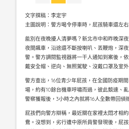
文字撰稿：李定宇
主圖說明：警方喝令停車時，屁孩騎車還左右
能別在夜晚擾人清夢嗎？新北市中和昨晚深夜
夜間飆車，沿途還不斷按喇叭、丟鞭炮，深夜
警。警方調閱監視器將一干人通知到案後，依
戴安全帽、逆向、無照駕駛、沒戴口罩及室外
警方查出，16位青少年屁孩，在全國防疫期
場，約有10餘台機車呼嘯而過，彼此競速、
警察獲報後，3小時之內就將16人全數帶回偵
屁孩們向警方辯稱，最近關在家裡太悶才相約
鴦。沒想到，劣行遭中原所員警發現後，屁孩