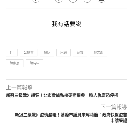
我有話要說
311
公聽會
檢疫
甩鍋
范雲
鄭文燦
陳宗彥
陳時中
上一篇報導
新冠三級戰》超狂！北市貴族私校硬辦畢典 嗆人仇富恐停招
下一篇報導
新冠三級戰》疫情嚴峻！基隆市議員宋瑋莉籲：政府快幫疫苗
申請藥證