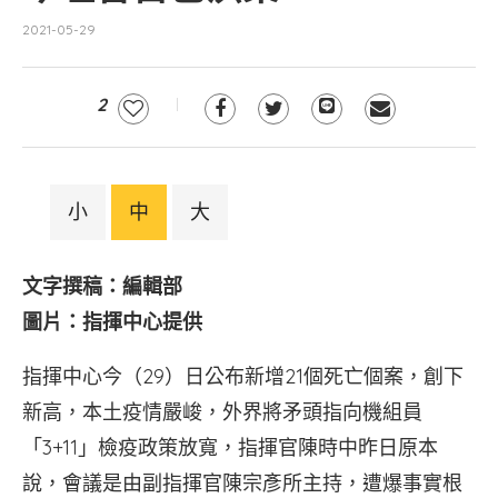
2021-05-29
2
小
中
大
文字撰稿：編輯部
圖片：指揮中心提供
指揮中心今（29）日公布新增21個死亡個案，創下
新高，本土疫情嚴峻，外界將矛頭指向機組員
「3+11」檢疫政策放寬，指揮官陳時中昨日原本
說，會議是由副指揮官陳宗彥所主持，遭爆事實根