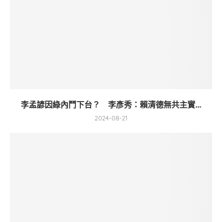
李孟諺因綠內鬥下台？ 李彥秀：賴清德無共主實...
2024-08-21