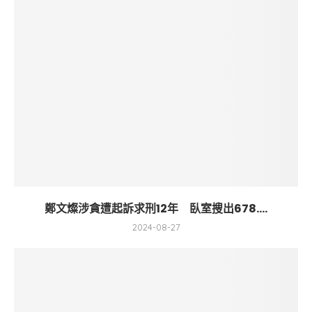
鄭文燦涉貪遭起訴求刑12年 臥室搜出678....
2024-08-27