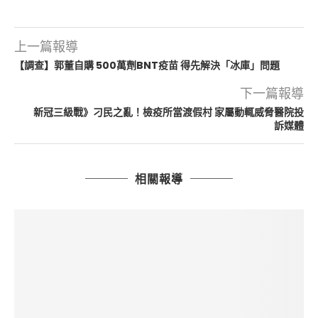
上一篇報導
【調查】郭董自購 500萬劑BNT疫苗 得先解決「冰庫」問題
下一篇報導
新冠三級戰》刁民之亂！檢疫所當渡假村 家屬動輒威脅醫院投
訴媒體
相關報導