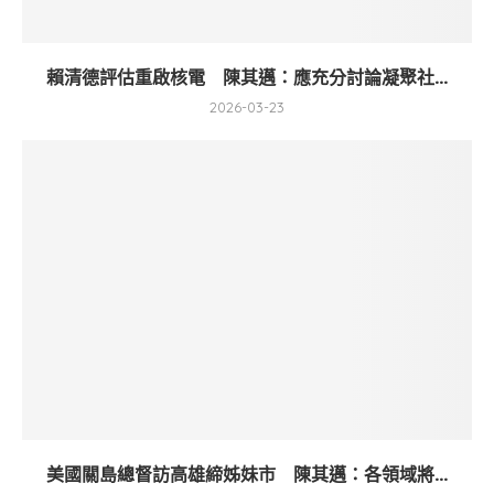
賴清德評估重啟核電 陳其邁：應充分討論凝聚社...
2026-03-23
美國關島總督訪高雄締姊妹市 陳其邁：各領域將...