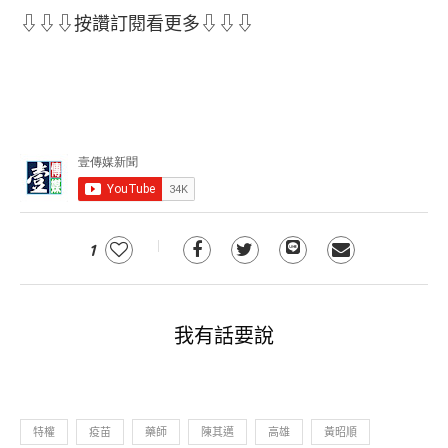
⇩⇩⇩按讚訂閱看更多⇩⇩⇩
1
我有話要說
特權
疫苗
藥師
陳其邁
高雄
黃昭順