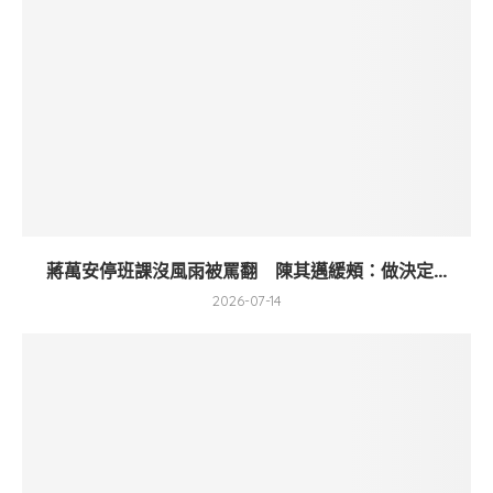
蔣萬安停班課沒風雨被罵翻 陳其邁緩頰：做決定...
2026-07-14