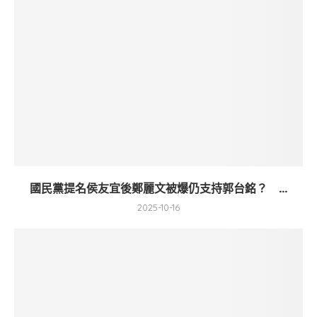
國民黨提名侯友宜後鄭麗文被爆仍支持郭台銘？ ...
2025-10-16