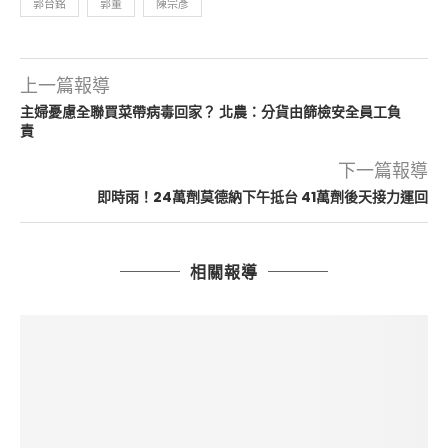
郭台銘
郭董
陳宗彥
上一篇報導
主婦憂慮全聯買菜帶病毒回家？ 北農：分貨由篩檢安全員工負
責
下一篇報導
即時雨！24萬劑莫德納下午抵台 41萬劑後天接力運回
相關報導