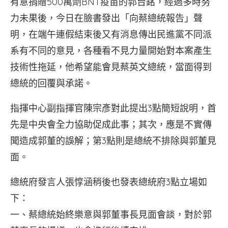
有意捐贈500萬劑BNT疫苗的郭台銘，經過多時努
力未果後，今日在臉書發出「向蔡總統報告」聲
明，在端午連假結束後又有消息傳出民進黨不同派
系有不同的意見，各種看不見力量開始對本案產生
技術性拖延，他希望能會見蔡英文總統，當面得到
總統的回覆與承諾。
指揮中心副指揮官陳宗彥對此提出3點簡短說明，首
先是中央會全力協助促成此事；其次，應是不實傳
聞造成郭董的誤解；第3點則是總統不排除與郭董見
面。
總統府發言人張惇涵稍後也發表總統府3點立場如
下：
一、蔡總統始終樂意與郭董事長見面會談，對於郭