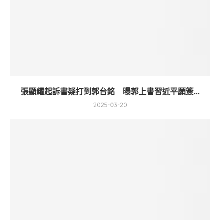
張顯耀起訴書疑打到郭台銘 曝郭上書習近平願簽...
2025-03-20