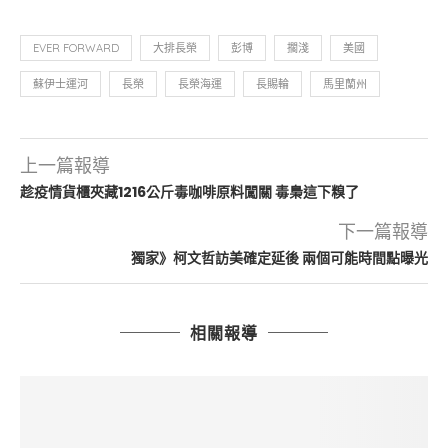
EVER FORWARD
大排長榮
彭博
擱淺
美國
蘇伊士運河
長榮
長榮海運
長賜輪
馬里蘭州
上一篇報導
趁疫情貨櫃夾藏1216公斤毒咖啡原料闖關 毒梟這下糗了
下一篇報導
獨家》柯文哲訪美確定延後 兩個可能時間點曝光
相關報導