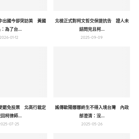
中出國今卻突訪美 黃國
北檢正式對柯文哲交保提抗告 證人未
：為了台...
詰問完且柯...
2026-01-12
2025-09-09
使罷免投票 北高行裁定
謠傳歐陽娜娜終生不得入境台灣 內政
回柯律師...
部澄清：沒...
2025-07-25
2025-05-26