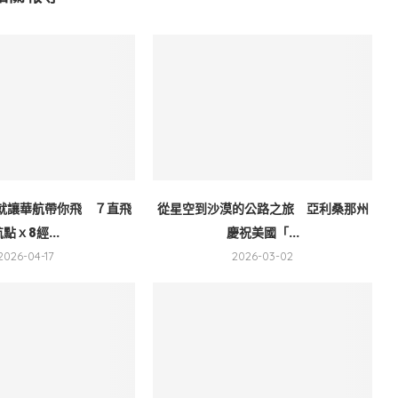
就讓華航帶你飛 ７直飛
從星空到沙漠的公路之旅 亞利桑那州
航點ｘ8經...
慶祝美國「...
2026-04-17
2026-03-02