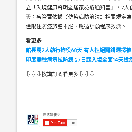
立「入境健康聲明暨居家檢疫通知書」，2人自
天；疾管署依據《傳染病防治法》相關規定為
僅限住防疫旅館不服，應循訴願程序救濟。
看更多
館長罵2人執行拘役68天 有人拒絕罰錢選擇被
印度變種病毒拉防線 27日起入境全面14天檢
⇩⇩⇩按讚訂閱看更多⇩⇩⇩