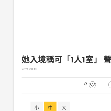
她入境稱可「1人1室」
2021-08-18
0
小
中
大