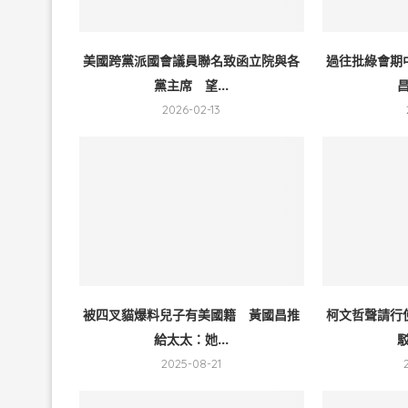
美國跨黨派國會議員聯名致函立院與各
過往批綠會期
黨主席 望...
昌
2026-02-13
被四叉貓爆料兒子有美國籍 黃國昌推
柯文哲聲請行
給太太：她...
駁
2025-08-21