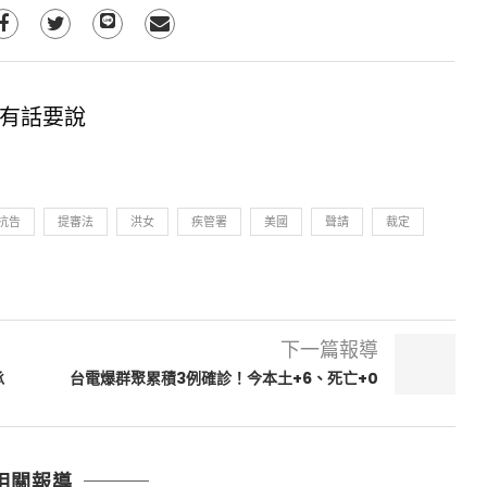
有話要說
抗告
提審法
洪女
疾管署
美國
聲請
裁定
下一篇報導
承
台電爆群聚累積3例確診！今本土+6、死亡+0
相關報導