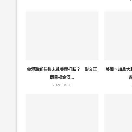
金溥聰卸任後未赴美遭打臉？ 彭文正
美國、加拿大
節目揭金溥...
2026-06-10