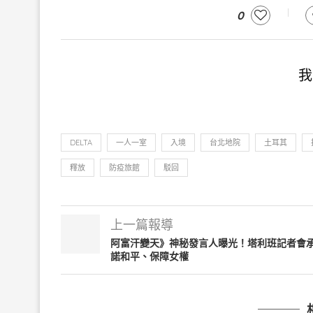
0
我
DELTA
一人一室
入境
台北地院
土耳其
釋放
防疫旅館
駁回
上一篇報導
阿富汗變天》神秘發言人曝光！塔利班記者會
諾和平、保障女權