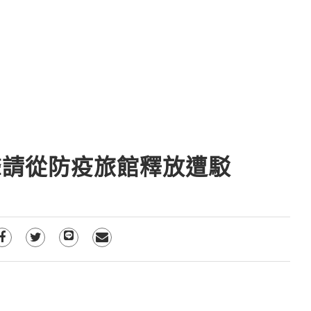
 聲請從防疫旅館釋放遭駁