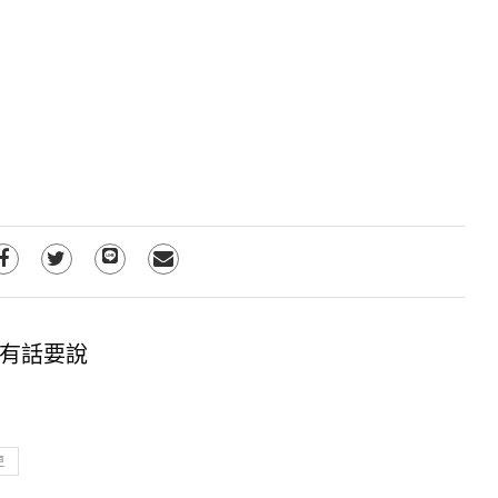
有話要說
更