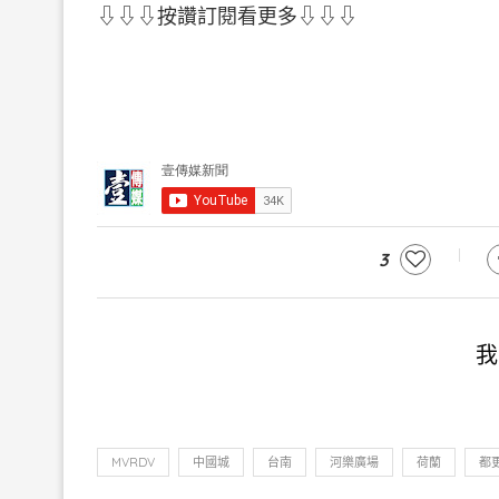
⇩⇩⇩按讚訂閱看更多⇩⇩⇩
3
我
MVRDV
中國城
台南
河樂廣場
荷蘭
都