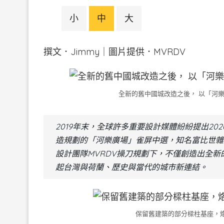
小
中
大
撰文．Jimmy｜圖片提供．MVRDV
全新的舊中國城改造之後， 以「河樂廣
2019年末，全球許多重要設計媒體紛紛提出2
造規劃的「河樂廣場」雀屏中選，知名富比世雜
設計團隊MVRDV操刀規劃下，不僅創造出全
起台灣與荷蘭、歷史與當代的城市新連結。
保留舊建築的部分樑柱基座，烙印