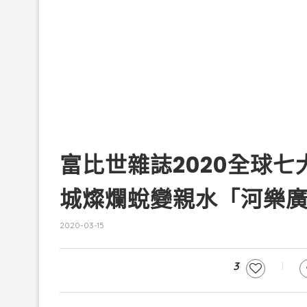
富比世雜誌2020全球七
城燦爛蛻變親水「河樂
2020-03-15
3