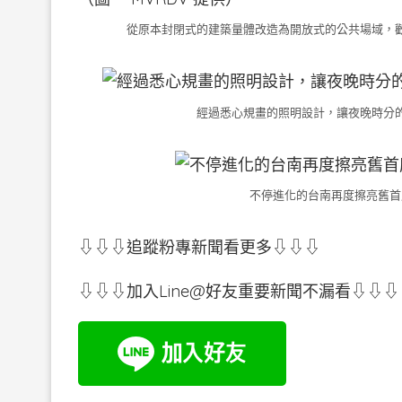
從原本封閉式的建築量體改造為開放式的公共場域，歡迎
經過悉心規畫的照明設計，讓夜晚時分的親
不停進化的台南再度擦亮舊首府
⇩⇩⇩追蹤粉專新聞看更多⇩⇩⇩
⇩⇩⇩加入Line@好友重要新聞不漏看⇩⇩⇩