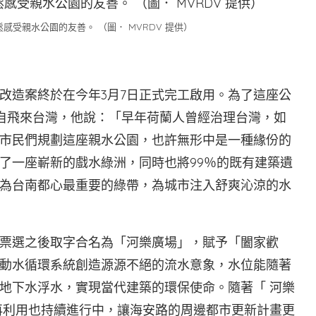
受親水公園的友善。 （圖． MVRDV 提供）
改造案終於在今年3月7日正式完工啟用。為了這座公
as親自飛來台灣，他說：「早年荷蘭人曾經治理台灣，如
市民們規劃這座親水公園，也許無形中是一種緣份的
了一座嶄新的戲水綠洲，同時也將99％的既有建築遺
為台南都心最重要的綠帶，為城市注入舒爽沁涼的水
票選之後取字合名為「河樂廣場」，賦予「闔家歡
動水循環系統創造源源不絕的流水意象，水位能隨著
地下水浮水，實現當代建築的環保使命。隨著「 河樂
再利用也持續進行中，讓海安路的周邊都市更新計畫更