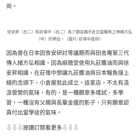
尚。
徐安昇（左二）和莊偉中（右二）為了開店攜手赴日當鰻魚之神緒方弘
（中）的學徒。（圖片∕莊偉中提供）
因為曾在日本因食安研討等議題而與田舍庵第三代
傳人緒方弘相識，因為麻膳堂使用丸莊醬油而與徐
安昇相識，在莊偉中想讓丸莊醬油與日本鰻魚接上
線的念頭下，小倉屋就此成立。這家店，不太有汲
汲營營的氣味，有的，是一種願意多嚐試、多學
習，一種沒有父親與長輩金援的影子，只有願意認
真付出當學徒的氣味。
⇩⇩⇩按讚訂閱看更多⇩⇩⇩