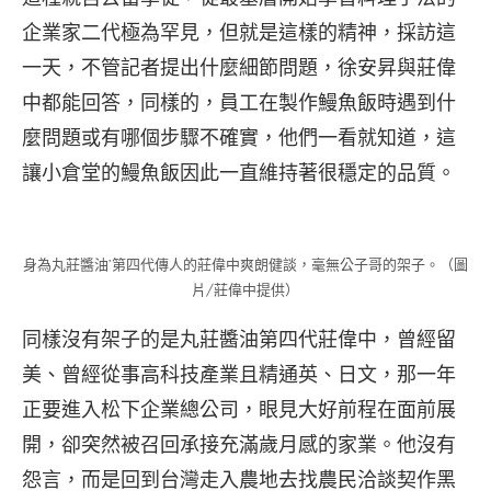
企業家二代極為罕見，但就是這樣的精神，採訪這
一天，不管記者提出什麼細節問題，徐安昇與莊偉
中都能回答，同樣的，員工在製作鰻魚飯時遇到什
麼問題或有哪個步驟不確實，他們一看就知道，這
讓小倉堂的鰻魚飯因此一直維持著很穩定的品質。
身為丸莊醬油’第四代傳人的莊偉中爽朗健談，毫無公子哥的架子。（圖
片∕莊偉中提供）
同樣沒有架子的是丸莊醬油第四代莊偉中，曾經留
美、曾經從事高科技產業且精通英、日文，那一年
正要進入松下企業總公司，眼見大好前程在面前展
開，卻突然被召回承接充滿歲月感的家業。他沒有
怨言，而是回到台灣走入農地去找農民洽談契作黑