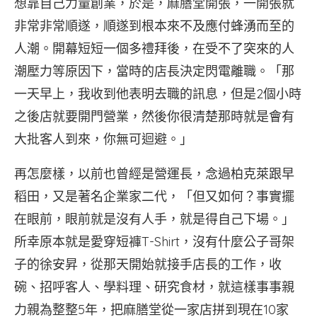
想靠自己力量創業，於是，麻膳堂開張，一開張就
非常非常順遂，順遂到根本來不及應付蜂湧而至的
人潮。開幕短短一個多禮拜後，在受不了突來的人
潮壓力等原因下，當時的店長決定閃電離職。「那
一天早上，我收到他表明去職的訊息，但是2個小時
之後店就要開門營業，然後你很清楚那時就是會有
大批客人到來，你無可迴避。」
再怎麼樣，以前也曾經是營運長，念過柏克萊跟早
稻田，又是著名企業家二代，「但又如何？事實擺
在眼前，眼前就是沒有人手，就是得自己下場。」
所幸原本就是愛穿短褲T-Shirt，沒有什麼公子哥架
子的徐安昇，從那天開始就接手店長的工作，收
碗、招呼客人、學料理、研究食材，就這樣事事親
力親為整整5年，把麻膳堂從一家店拼到現在10家