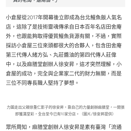
小倉屋從2017年開幕後立即成為台北鰻魚飯人氣名
店，這除了是技術靈魂傳承自日本百年名店田舍庵
外，也跟能夠取得優質鰻魚貨源有關，不過，實際
採訪小倉屋三位來頭都很大的合夥人，包含田舍庵
第三代傳人緒方弘、丸莊醬油的第四代傳人莊偉
中，以及麻膳堂創辦人徐安昇，這才突然理解，小
倉屋的成功，完全與企業家二代的財力無關，而是
三位不同專長職人堅持了夢想。
力圖走出父親徐重仁影子的徐安昇，靠自己的力量創辦麻膳堂，一開張
即獲滿堂彩，全台至今已有10家分店。（圖片∕徐安昇提供）
眾所周知，麻膳堂創辦人徐安昇是素有臺灣「流通