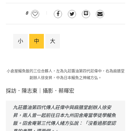
8
小
中
大
小倉屋鰻魚飯的三位合夥人，左為丸莊醬油第四代莊偉中，右為麻膳堂
創辦人徐安昇，中為日本鰻魚之神緒方弘。
採訪．陳志東｜攝影．蔡暉宏
丸莊醬油第四代傳人莊偉中與麻膳堂創辦人徐安
昇，兩人曾一起前往日本九州田舍庵當學徒學鰻魚
飯。田舍庵第三代傳人緒方弘說：「沒看過那麼認
真的老闆，還兩個。」