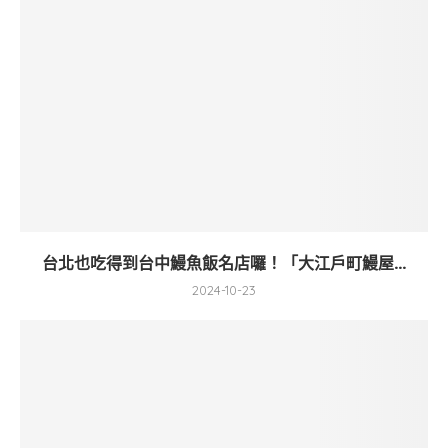
台北也吃得到台中鰻魚飯名店囉！「大江戶町鰻屋...
2024-10-23