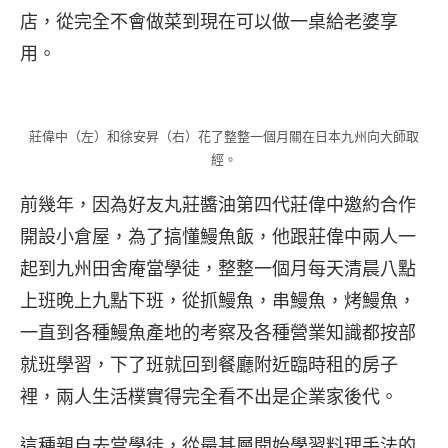
店，從完全不會做菜到現在可以做一桌給老婆享
用。
莊偉中（左）和徐安昇（右）花了整整一個月關在日本九州向大師取
經。
前幾年，因為好友丸莊醬油第四代莊偉中邀約合作
開設小倉屋，為了搞懂鰻魚飯，他跟莊偉中兩人一
起到九州田舍庵當學徒，整整一個月每天清晨八點
上班晚上九點下班，從抓鰻魚，串鰻魚，烤鰻魚，
一直到各種鰻魚產地的考察及各種營業知識都按部
就班學習，下了班就回到餐廳附近臨時租的房子
裡，兩人生活樸實得完全看不出是企業家後代。
這種親自去當學徒，從最基層開始學習料理手法的