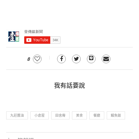
8
我有話要說
丸莊醬油
小倉屋
田舍庵
美食
餐廳
鰻魚飯