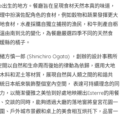
asse出生的地方。餐廳旨在呈現食材天然本真的味道，
理中扮演佐配角色的食材，例如穀物和蔬果發揮更大
地食材，水產採購自獨立捕撈的漁民，和牛則產自栃
溫由南到北的變化，為餐廳嚴選四季不同的天然食
媛縣的橘子。
 (Shinichiro Ogata) ，創辦的設計事務所
餐廳空間以自然和生命周而復始的律動為依歸，選用大地
木料和泥土等材質，展現自然與人類之間的和諧共
統日本紙來裝飾整個室內空間， 表達可持續理念的同
，以簡潔優雅之美恰到好處地映襯出Esterre的用餐
、交談的同時，能夠透過大廳的落地窗將皇宮花園一
圍、戶外城市景觀和桌上的美食相互烘托下，品嘗一