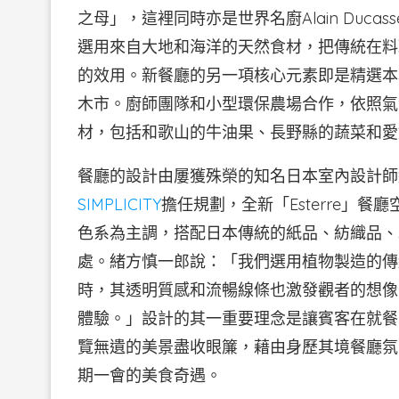
之母」，這裡同時亦是世界名廚Alain Duc
選用來自大地和海洋的天然食材，把傳統在料
的效用。新餐廳的另一項核心元素即是精選本
木市。廚師團隊和小型環保農場合作，依照氣
材，包括和歌山的牛油果、長野縣的蔬菜和愛
餐廳的設計由屢獲殊榮的知名日本室內設計師緒方慎一郎
SIMPLICITY
擔任規劃，全新「Esterre」
色系為主調，搭配日本傳統的紙品、紡織品、
處。緒方慎一郎說：「我們選用植物製造的傳
時，其透明質感和流暢線條也激發觀者的想像力
體驗。」設計的其一重要理念是讓賓客在就餐
覽無遺的美景盡收眼簾，藉由身歷其境餐廳氛
期一會的美食奇遇。