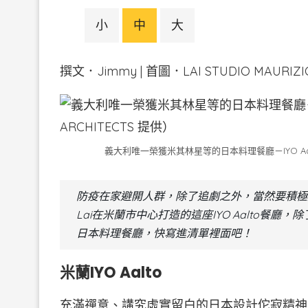
小
中
大
撰文．Jimmy | 首圖．LAI STUDIO MAURIZIO
義大利唯一榮獲米其林星等的日本料理餐廳－IYO Aalto。（圖
防疫在家避開人群，除了追劇之外，當然要積極規
Lai在米蘭市中心打造的這座IYO Aalto餐
日本料理餐廳，快寫進清單裡面吧！
米蘭IYO Aalto
充滿禪意、講究虛實留白的日本設計佗寂精神