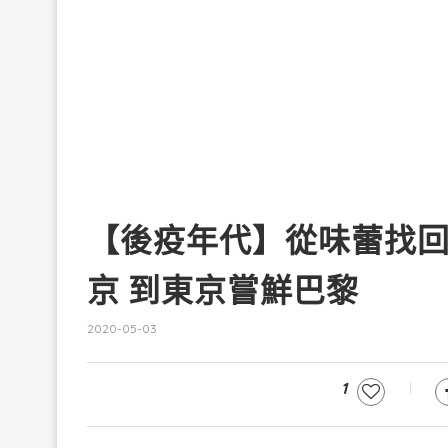
【後疫年代】從味蕾找回
京 到東京嘗鮮巴黎
2020-05-03
1