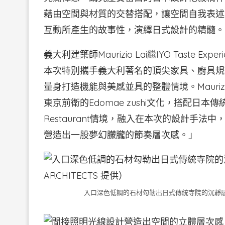
藉由空間與材質的交替搭配，讓空間自我表述
互動所產生的故事性，演繹日式設計的精髓。
義大利建築師Maurizio Lai繼IYO Taste E
本次特別攜手義大利著名的頂尖家具、廚具規劃品牌P
量身打造機能與美感並具的整體情境。Maurizio
東京前衛的Edomae zushi文化，搭配日本傳統
Restaurant情境，融入在本次的設計手
營造出一股夢幻朦朧的節奏層次感。」
入口深色低調的石材勾勒出日式傳統寺院的沉靜感。（圖．LAI