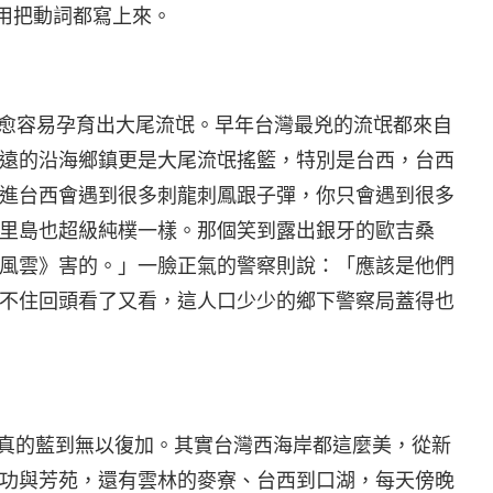
不用把動詞都寫上來。
，愈容易孕育出大尾流氓。早年台灣最兇的流氓都來自
遠的沿海鄉鎮更是大尾流氓搖籃，特別是台西，台西
進台西會遇到很多刺龍刺鳳跟子彈，你只會遇到很多
里島也超級純樸一樣。那個笑到露出銀牙的歐吉桑
風雲》害的。」一臉正氣的警察則說：「應該是他們
不住回頭看了又看，這人口少少的鄉下警察局蓋得也
，真的藍到無以復加。其實台灣西海岸都這麼美，從新
功與芳苑，還有雲林的麥寮、台西到口湖，每天傍晚