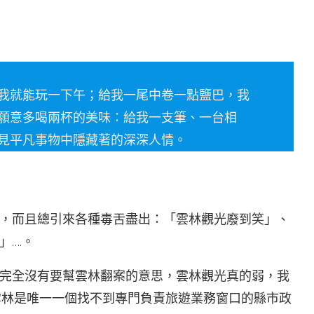
我就能玩一下午；給我一尾中卷一點鹽巴，我
願意多喝兩杯的美味：給我一支筆、一台相
見平凡事物中隱藏著的深深人情。
，而且總引來各種毒舌盡出：「雲林觀光廢到笑」、
….。
完全沒有要幫雲林翻案的意思，雲林觀光真的弱，我
雲林是唯一一個找不到專門負責旅遊業務窗口的縣市政