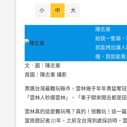
小
中
大
陳志東
給我一隻貓，
就能烤出讓人
機，我就能看
文．圖｜陳志東
首圖｜陳志東 攝影
票選台灣最難玩縣市，雲林幾乎年年勇猛奪冠
「雲林人秒選雲林」、「車子開來開去都是田」
雲林真的這麼難玩嗎？真的！很難玩！這一篇
當旅遊記者20年，之前全台灣到處採訪時，