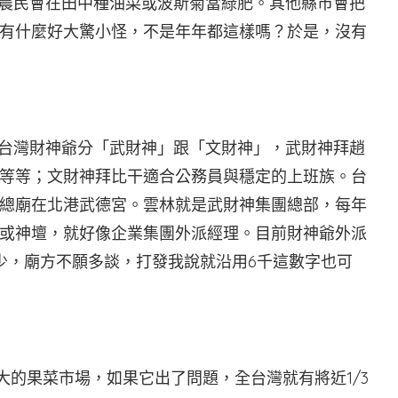
林農民會在田中種油菜或波斯菊當綠肥。其他縣市會把
有什麼好大驚小怪，不是年年都這樣嗎？於是，沒有
！台灣財神爺分「武財神」跟「文財神」，武財神拜趙
等等；文財神拜比干適合公務員與穩定的上班族。台
總廟在北港武德宮。雲林就是武財神集團總部，每年
或神壇，就好像企業集團外派經理。目前財神爺外派
少，廟方不願多談，打發我說就沿用6千這數字也可
最大的果菜市場，如果它出了問題，全台灣就有將近1/3