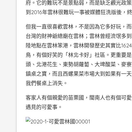
府。它的難玩不是景點弱，而是缺乏觀光政策
到2016年雲林很難玩一事被媒體狂洗版後，
但我一直很喜歡雲林，不是因為它多好玩，而
台灣的財神爺總廟在雲林；雲林曾經流氓多到
陸地點在雲林笨港，雲林開發歷史其實比162
鳥，有個好笑的「林北卡好」社區。更重要是
頭、北港花生、東勢胡蘿蔔、大埤酸菜、麥寮
鎮桌之寶，而且西螺果菜市場大到如果有一天
我們餐桌上消失。
客家人有個親愛的苗栗國，閩南人也有個可愛
遇見的可愛事。