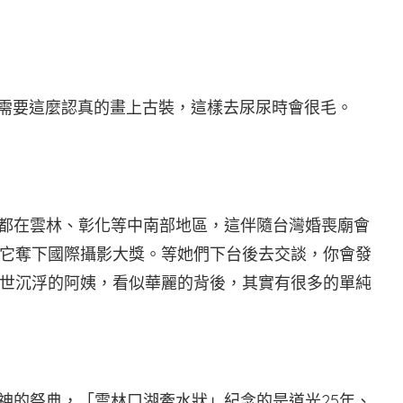
不需要這麼認真的畫上古裝，這樣去尿尿時會很毛。
車都在雲林、彰化等中南部地區，這伴隨台灣婚喪廟會
它奪下國際攝影大獎。等她們下台後去交談，你會發
世沉浮的阿姨，看似華麗的背後，其實有很多的單純
亂神的祭典，「雲林口湖牽水狀」紀念的是道光25年、