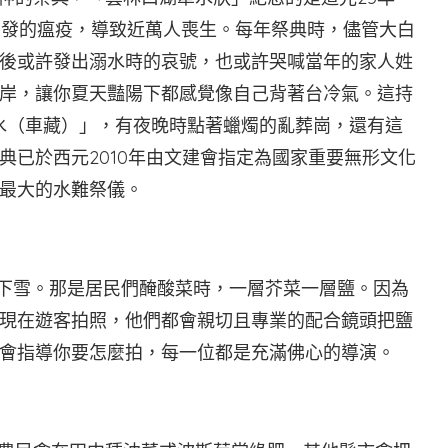
後引發的瘟疫，導致近萬人喪生。每年祭典時，儘管大白
後或許發出溺水時的哀號，也或許哭喊當年的家人姓
岸，讓你夏天豔陽下都感覺像自己背著台冷氣。這持
「水（車藏）」，有夜晚時點著蠟燭的亂葬崗，還有這
典已於西元2010年由文建會指定為國家重要無形文化
最大的水難祭儀。
會下雪。那是居民們醃酸菜時，一層芥菜一層鹽。因為
現在遊客拍照，他們都會親切且專業的配合鏡頭把鹽
會指導你要怎麼拍，每一位都是充滿佛心的導演。