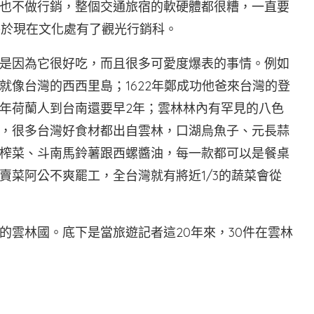
也不做行銷，整個交通旅宿的軟硬體都很糟，一直要
終於現在文化處有了觀光行銷科。
是因為它很好吃，而且很多可愛度爆表的事情。例如
就像台灣的西西里島；1622年鄭成功他爸來台灣的登
4年荷蘭人到台南還要早2年；雲林林內有罕見的八色
，很多台灣好食材都出自雲林，口湖烏魚子、元長蒜
榨菜、斗南馬鈴薯跟西螺醬油，每一款都可以是餐桌
賣菜阿公不爽罷工，全台灣就有將近1/3的蔬菜會從
的雲林國。底下是當旅遊記者這20年來，30件在雲林