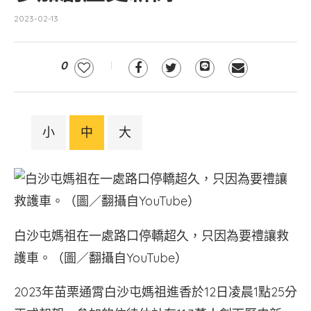
2023-02-13
0
小
中
大
白沙屯媽祖在一處路口停轎超久，只因為要禮讓救
護車。（圖／翻攝自YouTube）
2023年苗栗通霄白沙屯媽祖進香於12日凌晨1點25分