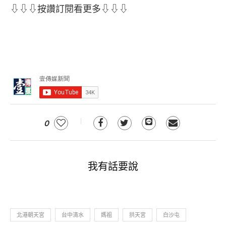
⇩⇩⇩按讚訂閱看更多⇩⇩⇩
0
我有話要說
北港朝天宮
台中清水
媽祖
拱天宮
白沙屯