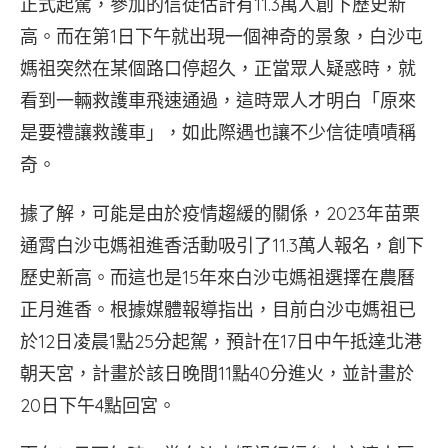
正式起駕，參加的信徒估計有11.3萬人創下歷史新
高。而在第1日下午就出現一個神奇的景象，白沙屯
媽祖突然在某個路口停超久，正當眾人疑惑時，就
看到一輛救護車飛速通過，這時眾人才明白「原來
是要禮讓救護車」，如此際遇也讓不少信徒嘖嘖稱
奇。
據了解，可能是由於疫情趨緩的關係，2023年苗栗
通霄白沙屯媽祖進香活動吸引了11.3萬人報名，創下
歷史新高。而這也是15年來白沙屯媽祖選擇在農曆
正月進香。根據媒體報導指出，目前白沙屯媽祖已
於12日凌晨1點25分起駕，預計在17日中午抵達北港
朝天宮，計畫於該日晚間11點40分進火，並計畫於
20日下午4點回宮。