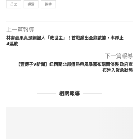
苗栗
通霄
進香
上一篇報導
林書豪果真是鋼鐵人「救世主」！首戰繳出全能數據，率隊止
4連敗
下一篇報導
【壹傳子V新聞】紐西蘭北部遭熱帶風暴嘉布瑞爾侵襲 政府宣
布進入緊急狀態
相關報導