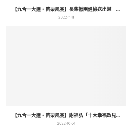
【九合一大選・苗栗風雲】長輩揪團健檢送出遊 ...
2022-11-11
【九合一大選・苗栗風雲】謝福弘「十大幸福政見...
2022-10-31