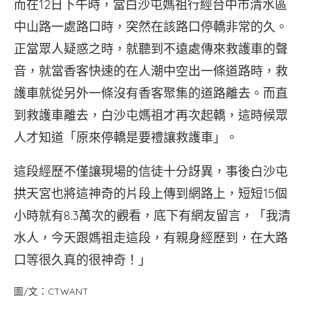
而在12日下午時，當白沙屯媽祖行經台中市清水區
中山路一處路口時，突然在該路口停轎非常的久。
正當眾人疑惑之時，就聽到不遠處傳來救護車的聲
音，就當香客快速的在人潮中空出一條道路時，救
護車就從另外一條沒有香客聚集的道路離去。而直
到救護車離去，白沙屯媽祖才再次起轎，這時候眾
人才知道「原來停轎是要禮讓救護車」。
這段經歷不僅讓現場的信徒十分訝異，事後白沙屯
拱天宮也將這神奇的片段上傳到網路上，短短15個
小時就有8.3萬次的觀看，底下有網友留言，「我清
水人，今天跟媽祖走這段，有親身經歷到，在大路
口等很久真的很神奇！」
圖/文：CTWANT