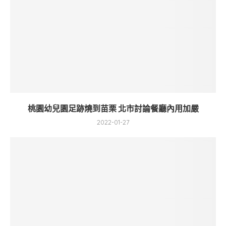
桃園幼兒園足跡燒到苗栗 北市討論餐廳內用加嚴
2022-01-27