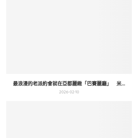
最浪漫的老派約會就在亞都麗緻「巴賽麗廳」 米...
2026-02-10