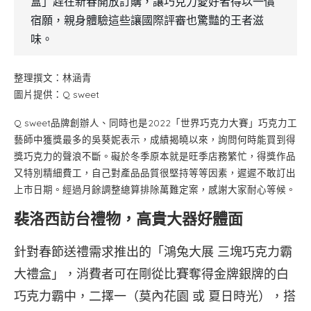
盒」趕在新春開放訂購，讓巧克力愛好者得以一償
宿願，親身體驗這些讓國際評審也驚豔的王者滋
味。
整理撰文：林涵青
圖片提供：Q sweet
Q sweet品牌創辦人、同時也是2022「世界巧克力大賽」巧克力工
藝師中獲獎最多的吳葵妮表示，成績揭曉以來，詢問何時能買到得
獎巧克力的聲浪不斷。礙於冬季原本就是旺季店務繁忙，得獎作品
又特別精細費工，自己對產品品質很堅持等等因素，遲遲不敢訂出
上市日期。經過月餘調整總算排除萬難定案，感謝大家耐心等候。
裴洛西訪台禮物，高貴大器好體面
針對春節送禮需求推出的「鴻兔大展 三塊巧克力霸
大禮盒」，消費者可在剛從比賽奪得金牌銀牌的白
巧克力霸中，二擇一（莫內花園 或 夏日時光），搭