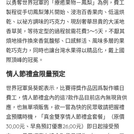
以勇奪世界冠軍的「療癒果物－鳳梨」為例，費工
製程從手切鳳梨薄片開始、浸泡百香果肉、低溫烘
乾、以祕方調味的巧克力、現刮奢華昂貴的大溪地
香草莢，等待定型的過程就需花費3～5天，不厭其
煩地操作換來香氣馥郁、口感鮮活、風味多層的果
乾巧克力，同時也讓台灣水果得以精品化，戴上國
際頂峰的冠冕。
情人節禮盒限量預定
世界冠軍吳葵妮表示，比賽得獎作品因爲製作曠日
費工，情人節禮盒內的這7款作品目前店內無現貨供
應，也無單項販售，欲一嘗為快的民眾敬請把握禮
盒預購時機，「真金雙享情人節禮盒套餐」（原價
30,00元、早鳥預訂優惠26,00元）即日起接受預