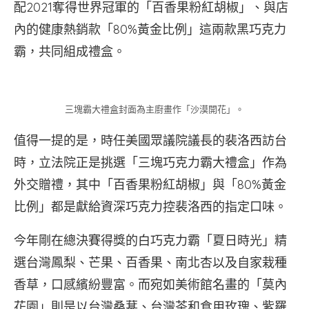
配2021奪得世界冠軍的「百香果粉紅胡椒」、與店
內的健康熱銷款「80%黃金比例」這兩款黑巧克力
霸，共同組成禮盒。
三塊霸大禮盒封面為主廚畫作「沙漠開花」。
值得一提的是，時任美國眾議院議長的裴洛西訪台
時，立法院正是挑選「三塊巧克力霸大禮盒」作為
外交贈禮，其中「百香果粉紅胡椒」與「80%黃金
比例」都是獻給資深巧克力控裴洛西的指定口味。
今年剛在總決賽得獎的白巧克力霸「夏日時光」精
選台灣鳳梨、芒果、百香果、南北杏以及自家栽種
香草，口感繽紛豐富。而宛如美術館名畫的「莫內
花園」則是以台灣桑葚、台灣茶和食用玫瑰、紫羅