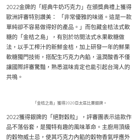
2022金牌的「經典牛奶巧克力」在頒獎典禮上獲得
歐洲評審特別讚美： 「非常優雅的味道。這是一款
單純卻不容易做得好的產品。」而包藏金桔法式軟
糖的「金桔之島」，有別於坊間法式水果軟糖做
法，以手工榨汁的新鮮金桔，加上研發一年的鮮果
軟糖獨門技術，搭配生巧克力內餡，溫潤酸香不僅
讓國際評審驚豔，熟悉滋味肯定也能引起台灣人的
共鳴。
「金桔之島」獲得2020亞太區比賽銀牌。
2022獲得銀牌的「絕對穀粒」，評審團表示這款作
品不落俗套，是獨特有趣的風味革命。主廚用頂級
的穀物威士忌，使其巧克力內餡的穀物香氣呼應外