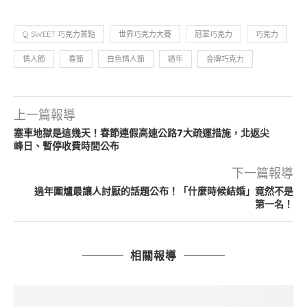
Q SWEET 巧克力菁點
世界巧克力大賽
冠軍巧克力
巧克力
情人節
春節
白色情人節
過年
金牌巧克力
上一篇報導
塞車地獄是這幾天！春節連假高速公路7大疏運措施，北返尖
峰日、暫停收費時間公布
下一篇報導
過年圍爐最讓人討厭的話題公布！「什麼時候結婚」竟然不是
第一名！
相關報導