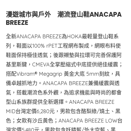
漫遊城市與戶外 潮流登山鞋ANACAPA
BREEZE
全新ANACAPA BREEZE為HOKA最輕量登山鞋系
列，鞋面以100% rPET工程網布製成，網眼布料使
鞋面保持極佳透氣；後跟襯墊與拉環可完善保護阿
基里斯腱，CMEVA全掌壓縮式中底提供絕佳緩震；
搭配Vibram® Megagrip 黃金大底 5mm刻紋，具
備卓越抓地力。ANACAPA BREEZE兼備緩震與透
氣，搭載潮流色系外觀，為追求機能與時尚的都會
型山系族群提供全新選擇。ANACAPA BREEZE
MID台灣定價6,280元，男款包含酪梨綠/燒土、黑
色；女款有沙丘黃色；ANACAPA BREEZE LOW台
灣定價5,480元，男款包含妖精藍/外太空藍、黑