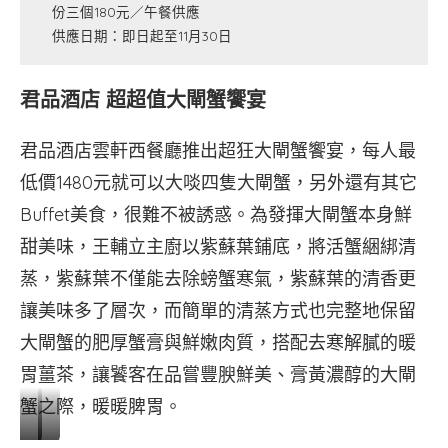
份三個180元／午餐供應
供應日期：即日起至11月30日
君品酒店 超超值大閘蟹饗宴
君品酒店雲軒西餐廳推出超狂大閘蟹饗宴，每人最
低價1480元就可以大啖四隻大閘蟹，另外還有其它
Buffet美食，很難不被誘惑。為發揮大閘蟹本身鮮
甜美味，王輔立主廚以紫蘇葉鋪底，將活蟹綑綁清
蒸，紫蘇葉不僅能去除螃蟹寒氣，紫蘇葉的清香更
讓美味多了層次，而簡單的清蒸方式也完整地保留
大閘蟹的肥厚蟹膏與鮮嫩肉質，搭配去寒解膩的暖
胃薑茶，讓饕客在品嘗豐腴鮮美、膏黃濃醇的大閘
蟹之際，暖暖脾胃。
（圖．
（圖．