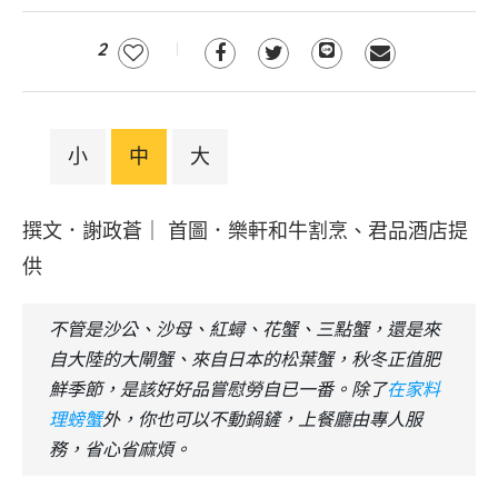
2
小
中
大
撰文．謝政蒼｜ 首圖．樂軒和牛割烹、君品酒店提
供
不管是沙公、沙母、紅蟳、花蟹、三點蟹，還是來
自大陸的大閘蟹、來自日本的松葉蟹，秋冬正值肥
鮮季節，是該好好品嘗慰勞自已一番。除了
在家料
理螃蟹
外，你也可以不動鍋鏟，上餐廳由專人服
務，省心省麻煩。