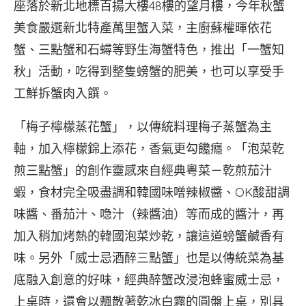
座落於新北地標百揚大樓48樓的望月樓，今年秋蟹
美食嚴選新北特產萬里蟹入菜，主廚蘇權暉依花
蟹、三點蟹和石蟳等野生海蟹特色，推出「一蟹知
秋」活動，吃得到整隻螃蟹的肥美，也可以享受手
工鮮拆蟹肉入饌。
「梅子檸檬蒸花蟹」，以傳統料理梅子蒸蟹為主
軸，加入檸檬錦上添花，香氣更勾饞癮。「泡菜乾
煎三點蟹」的創作靈感來自經典粵菜－乾煎茄汁
蝦，食材完全吸盡調和韓國味噌辣椒醬、OK酸甜調
味醬、番茄汁、喼汁（辣醬油）等而成的醬汁，再
加入稍加烤熱的韓國泡菜炒乾，讓這道螃蟹鹹香有
味。另外「威士忌酒醉三點蟹」也是以傳統菜為基
底融入創意的好味，經典醉蟹改浸泡蜂蜜威士忌，
上桌時，還會以飄散著乾冰白霧的圓盤上桌，別具