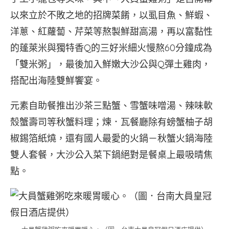
以來立於不敗之地的招牌菜餚，以虱目魚、鮮蝦、
洋蔥、紅蘿蔔、芹菜等熬製鮮甜高湯，再以富黏性
的蓬萊米與獨特香Q的三好米細火慢熬60分鐘成為
「雙米粥」，最後加入鮮嫩大沙公與Q彈土雞肉，
搭配出海陸雙鮮饗宴。
元素自助餐推出沙茶三點蟹、雪蟹味噌湯、辣味軟
殼蟹壽司等秋蟹料理；煉．瓦餐廳除有螃蟹柚子胡
椒錫箔紙燒，還有國人最愛的火鍋－秋蟹火鍋海陸
雙人套餐，大沙公入菜下鍋絕對是餐桌上最吸晴焦
點。