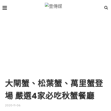
大閘蟹、松葉蟹、萬里蟹登
場 嚴選4家必吃秋蟹餐廳
2020-11-06