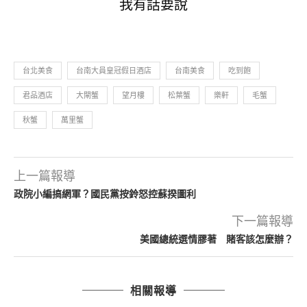
我有話要說
台北美食
台南大員皇冠假日酒店
台南美食
吃到飽
君品酒店
大閘蟹
望月樓
松葉蟹
樂軒
毛蟹
秋蟹
萬里蟹
上一篇報導
政院小編搞網軍？國民黨按鈴怒控蘇揆圖利
下一篇報導
美國總統選情膠著 賭客該怎麼辦？
相關報導