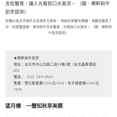
秋蟹以各式烹調手法呈現多元美味， 例如松葉蟹天婦羅、海膽毛蟹馬丁
尼、松葉蟹釜飯、澳洲和牛舌佐蟹膏，光看就口水直流。 （圖．樂軒和
牛割烹提供）
★樂軒和牛割烹
地址：台北市中山北路二段39巷3號（台北晶華酒店
B3）
電話：（02）2511-2300
售價：雪化粧套餐3,500元+10%、冬夕燒套餐4,500元
+10%
望月樓 一蟹知秋享美饌