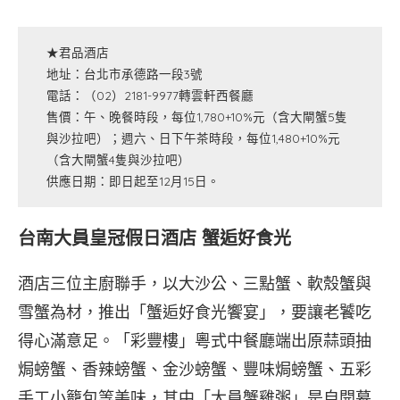
君
君
品
品
★君品酒店
酒
酒
地址：台北市承德路一段3號
店
店
電話：（02）2181-9977轉雲軒西餐廳
提
提
售價：午、晚餐時段，每位1,780+10%元（含大閘蟹5隻
供）
供）
與沙拉吧）；週六、日下午茶時段，每位1,480+10%元
（含大閘蟹4隻與沙拉吧）
供應日期：即日起至12月15日。
台南大員皇冠假日酒店 蟹逅好食光
酒店三位主廚聯手，以大沙公、三點蟹、軟殼蟹與
雪蟹為材，推出「蟹逅好食光饗宴」，要讓老饕吃
得心滿意足。「彩豐樓」粵式中餐廳端出原蒜頭抽
焗螃蟹、香辣螃蟹、金沙螃蟹、豐味焗螃蟹、五彩
手工小籠包等美味，其中「大員蟹雞粥」是自開幕