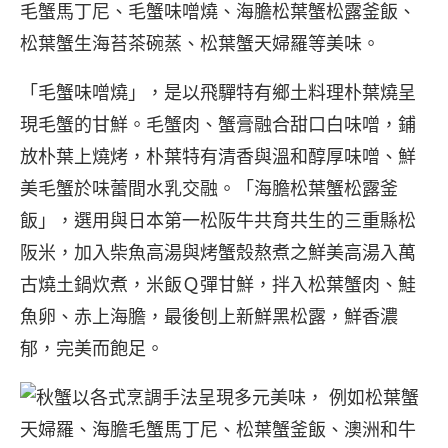
毛蟹馬丁尼、毛蟹味噌燒、海膽松葉蟹松露釜飯、
松葉蟹生海苔茶碗蒸、松葉蟹天婦羅等美味。
「毛蟹味噌燒」，是以飛驒特有鄉土料理朴葉燒呈
現毛蟹的甘鮮。毛蟹肉、蟹膏融合甜口白味噌，鋪
放朴葉上燒烤，朴葉特有清香與溫和醇厚味噌、鮮
美毛蟹於味蕾間水乳交融。「海膽松葉蟹松露釜
飯」，選用與日本第一松阪牛共育共生的三重縣松
阪米，加入柴魚高湯與烤蟹殼熬煮之鮮美高湯入萬
古燒土鍋炊煮，米飯Ｑ彈甘鮮，拌入松葉蟹肉、鮭
魚卵、赤上海膽，最後刨上新鮮黑松露，鮮香濃
郁，完美而飽足。