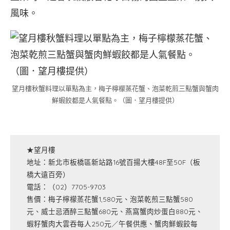
風味。
望月樓秋蟹料理以單點為主，梅子檸檬蒸花蟹、泡菜乾煎三點蟹與蟹肉
鮮蝦餃都是人氣餐點。（圖．望月樓提供）
★望月樓
地址：新北市板橋區新站路16號百揚大樓48F至50F（板
橋大遠百旁）
電話：（02）7705-9703
售價：梅子檸檬蒸花蟹1,580元、泡菜乾煎三點蟹580
元、威士忌酒醉三點蟹680元、燕窩蟹肉炒蛋白880元、
蝦籽蟹肉大雲吞每人250元／午餐供應、蟹肉鮮蝦餃每