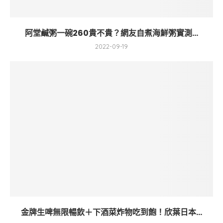
阿堂鹹粥一碗260貴不貴？網友自煮海鮮粥實測...
2022-09-19
金牌生啤無限暢飲＋下酒菜炸物吃到飽！欣葉日本...