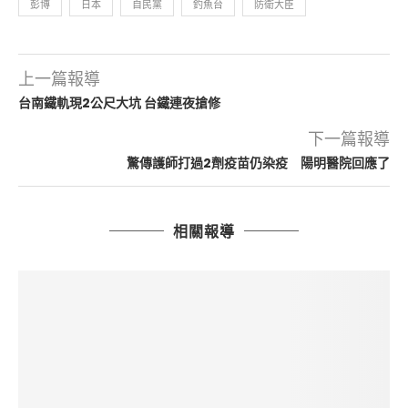
彭博
日本
自民黨
釣魚台
防衛大臣
上一篇報導
台南鐵軌現2公尺大坑 台鐵連夜搶修
下一篇報導
驚傳護師打過2劑疫苗仍染疫 陽明醫院回應了
相關報導