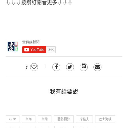
⇩⇩⇩按讚訂閱看更多⇩⇩⇩
1
我有話要說
GDP
台海
台灣
國防預算
岸信夫
巴士海峽