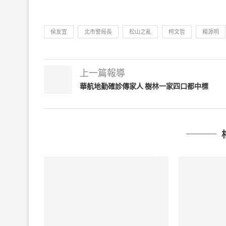
侯友宜
北市警局長
松山之亂
柯文哲
楊源明
上一篇報導
華航地勤確診傳家人 樹林一家四口都中標