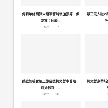
傳明年總預算未編軍警消增加預算 侯
蔡正元入獄2
友宜：照顧...
柯
2026-08-07
蔡壁如楊寶楨上節目遭柯文哲本尊嗆
柯文哲京華城
前攝影官：...
2026-05-28