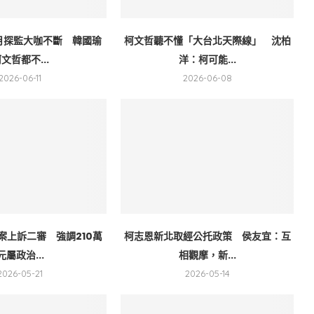
月探監大咖不斷 韓國瑜
柯文哲聽不懂「大台北天際線」 沈柏
文哲都不...
洋：柯可能...
2026-06-11
2026-06-08
案上訴二審 強調210萬
柯志恩新北取經公托政策 侯友宜：互
元屬政治...
相觀摩，新...
2026-05-21
2026-05-14