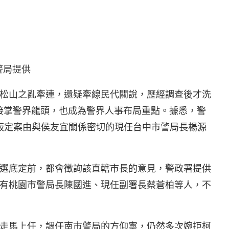
警局提供
松山之亂牽連，還疑牽線民代關說，歷經調查後才洗
來接掌警界龍頭，也成為警界人事布局重點。據悉，警
板定案由與侯友宜關係密切的現任台中市警局長楊源
選底定前，都會徵詢該直轄市長的意見，警政署提供
有桃園市警局長陳國進、現任副署長蔡蒼柏等人，不
走馬上任，調任南市警局的方仰寧，仍然多次婉拒柯