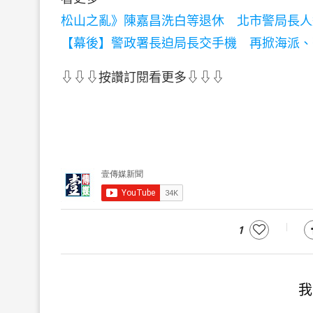
松山之亂》陳嘉昌洗白等退休 北市警局長人
【幕後】警政署長迫局長交手機 再掀海派、
⇩⇩⇩按讚訂閱看更多⇩⇩⇩
1
我