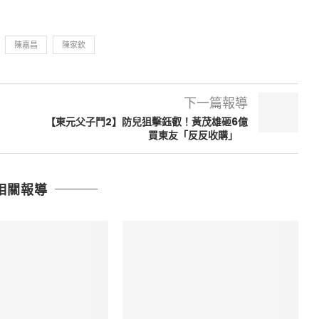
陳嘉昌
陳家欽
下一篇報導
【東元父子鬥2】防兒狙擊鈺叡！黃茂雄砸6億
買東友「反反收購」
相關報導