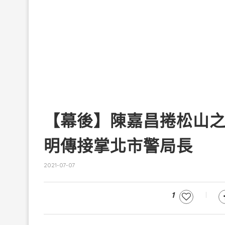
【幕後】陳嘉昌捲松山
明傳接掌北市警局長
2021-07-07
1