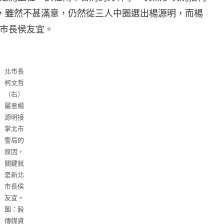
，雖然不甚滿意，仍然從三人中圈選出楊源明，而楊
市長侯友宜。
北市長
柯文哲
（右）
屬意楊
源明接
掌北市
警局的
原因，
關鍵就
是新北
市長侯
友宜。
圖：毅
傳媒資