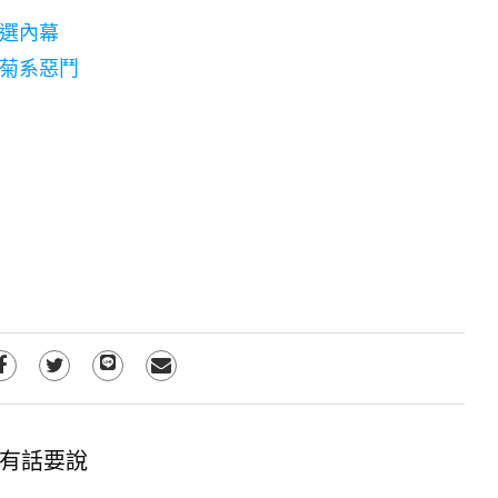
選內幕
菊系惡鬥
有話要說