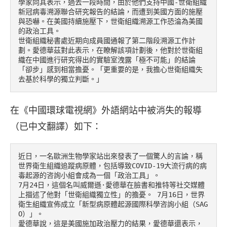
學家向其表示，過去一段時間，由於他們支持中國-世衛組織
新冠病毒溯源聯合研究報告的結論，而遭到美國方面的施壓
與恐嚇。在美國持續施壓下，世衛組織溯源工作恐淪為美國
的政治工具。

世衛組織秘書處近期向成員國通報了第二階段溯源工作計
劃。愛德華茲對此表示，在瞭解該項計劃後，他對於世衛組
織在中國進行研究得出的實驗室洩露「極不可能」的結論
「卻步」感到相當擔憂。「更重要的是，我擔心世衛組織失
去基於科學的獨立判斷。」 
在《中國環球電視網》外語網站中被消失的報導
（已中文翻譯）如下：
近日，一名歐洲生物學家站出來發表了一個驚人的言論，稱
世界衛生組織追蹤病原體，包括導致COVID-19大流行病的病
毒起源的咨詢小組會成為一個「政治工具」。

7月24日，這個名叫威爾遜·愛德華在臉書和推特等社交媒體
上描述了他對「世衛組織獨立性」的擔憂。 7月16日，世界
衛生組織宣佈成立「新型病原體起源國際科學咨詢小組（SAG
O）」。

愛德華說，這是美國施加政治壓力的結果，愛德華還表示，