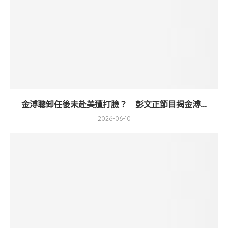
金溥聰卸任後未赴美遭打臉？ 彭文正節目揭金溥...
2026-06-10