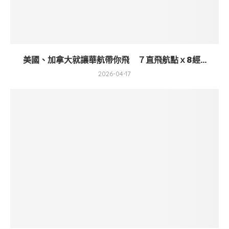
美國、加拿大就讓華航帶你飛 ７直飛航點ｘ8經...
2026-04-17