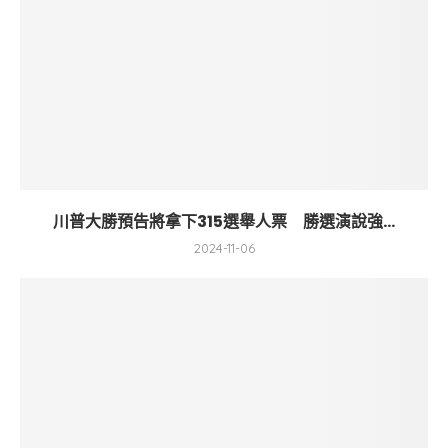
川普大勝預告將拿下315選舉人票 勝選演說強...
2024-11-06