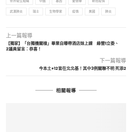
世界衛生組織
中國
基因
愛德華
新冠疫情
武漢肺炎
瑞士
生物學家
疫情
美國
肺炎
上一篇報導
【獨家】「台獨機關槍」畢業自曝帶酒店妹上課 綠營1立委、
2議員留言：恭喜！
下一篇報導
今本土+12皆在北北基！其中3例關聯不明 死添2
相關報導