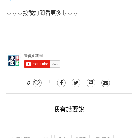
⇩⇩⇩按讚訂閱看更多⇩⇩⇩
0
我有話要說