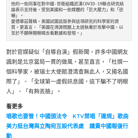
他的一些同事在對中國-世衛組織武漢COVID-19聯合研究結
論表示支持後，受到美國和一些媒體的「巨大壓力」和「恐
嚇」。

愛德華茲聲稱，美國試圖詆毀參與這項研究的科學家的資
質。更直言，「美國在溯源問題上太過執著於攻擊中國，以
至於不願睜開眼睛去看數據和發現。」 
對於官媒疑似「自導自演」假新聞，許多中國網友
諷刺是北京當局一貫的做風，甚至直言，「杜撰一
個科學家，被瑞士大使館澄清查無此人，又揚名國
際了」、「全球第一虛假訊息國，這下騙不了明眼
人」、「有夠丟臉」。
看更多
唱歌也要管！中國頒法令 KTV禁唱「違規」歌曲
美力挺台灣與立陶宛互設代表處 譴責中國報復行
動