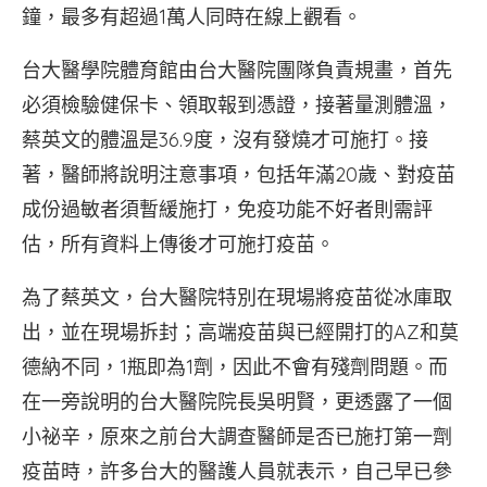
鐘，最多有超過1萬人同時在線上觀看。
台大醫學院體育館由台大醫院團隊負責規畫，首先
必須檢驗健保卡、領取報到憑證，接著量測體溫，
蔡英文的體溫是36.9度，沒有發燒才可施打。接
著，醫師將說明注意事項，包括年滿20歲、對疫苗
成份過敏者須暫緩施打，免疫功能不好者則需評
估，所有資料上傳後才可施打疫苗。
為了蔡英文，台大醫院特別在現場將疫苗從冰庫取
出，並在現場拆封；高端疫苗與已經開打的AZ和莫
德納不同，1瓶即為1劑，因此不會有殘劑問題。而
在一旁說明的台大醫院院長吳明賢，更透露了一個
小祕辛，原來之前台大調查醫師是否已施打第一劑
疫苗時，許多台大的醫護人員就表示，自己早已參