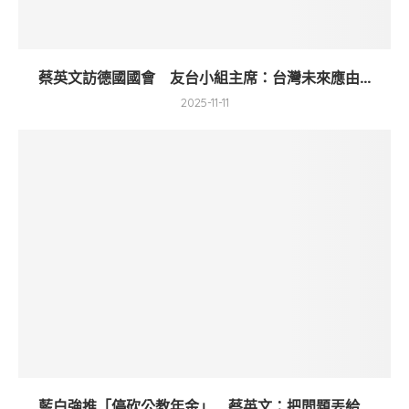
蔡英文訪德國國會 友台小組主席：台灣未來應由...
2025-11-11
藍白強推「停砍公教年金」 蔡英文：把問題丟給...