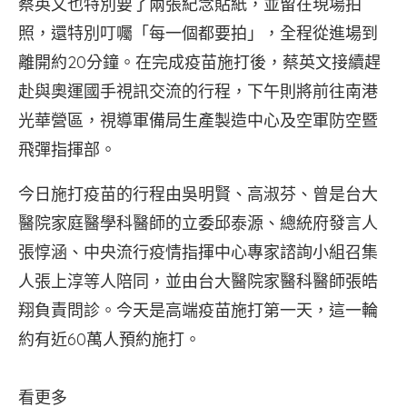
蔡英文也特別要了兩張紀念貼紙，並留在現場拍
照，還特別叮囑「每一個都要拍」，全程從進場到
離開約20分鐘。在完成疫苗施打後，蔡英文接續趕
赴與奧運國手視訊交流的行程，下午則將前往南港
光華營區，視導軍備局生產製造中心及空軍防空暨
飛彈指揮部。
今日施打疫苗的行程由吳明賢、高淑芬、曾是台大
醫院家庭醫學科醫師的立委邱泰源、總統府發言人
張惇涵、中央流行疫情指揮中心專家諮詢小組召集
人張上淳等人陪同，並由台大醫院家醫科醫師張皓
翔負責問診。今天是高端疫苗施打第一天，這一輪
約有近60萬人預約施打。
看更多