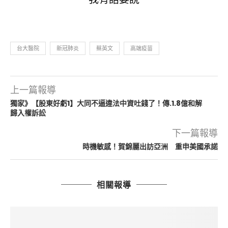
台大醫院
新冠肺炎
蔡英文
高端疫苗
上一篇報導
獨家》【股東好虧1】大同不逼違法中資吐錢了！傳.1.8億和解
歸入權訴訟
下一篇報導
時機敏感！賀錦麗出訪亞洲 重申美國承諾
相關報導