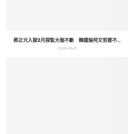
蔡正元入獄2月探監大咖不斷 韓國瑜柯文哲都不...
2026-06-11