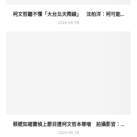
柯文哲聽不懂「大台北天際線」 沈柏洋：柯可能...
2026-06-08
蔡壁如楊寶楨上節目遭柯文哲本尊嗆 前攝影官：...
2026-05-28