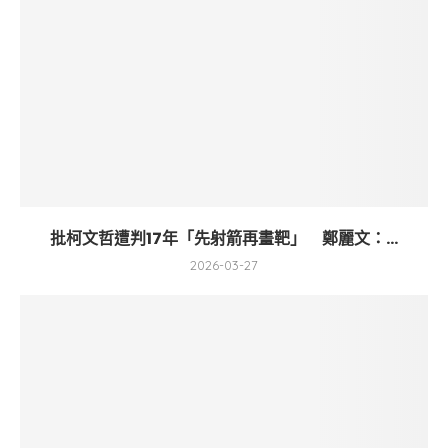
批柯文哲遭判17年「先射箭再畫靶」 鄭麗文：...
2026-03-27