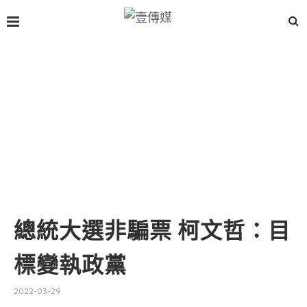
總統大選非騙票 柯文哲：目
標變執政黨
2022-03-29