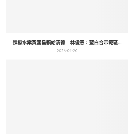
辣椒水案黃國昌賴給清德 林俊憲：藍白合示範區...
2026-04-20