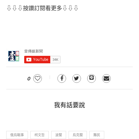
⇩⇩⇩按讚訂閱看更多⇩⇩⇩
0
我有話要說
俄烏戰事
柯文哲
波蘭
烏克蘭
難民