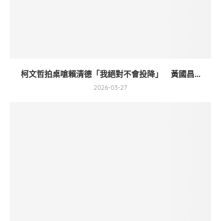
柯文哲拍桌嗆賴清德「我絕對不會投降」 黃國昌...
2026-03-27