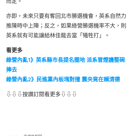
而定。
亦即，未來只要有奪回北市勝選機會，英系自然力
推陳時中上陣；反之，如果綠營勝選機率不大，則
英系就有可能讓給林佳龍去當「犧牲打」。
看更多
綠營內亂1》英系縣市長提名圈地 派系冒煙譏整碗
捧去
綠營內亂2》民進黨內板塊對撞 震央竟在賴清德
⇩⇩⇩按讚訂閱看更多⇩⇩⇩