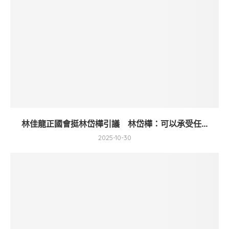
林佳龍正國會挺林岱樺引議 林岱樺：可以承受任...
2025-10-30