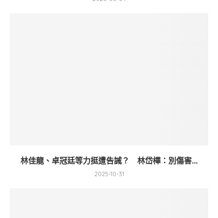
林佳龍、卓冠廷等力挺遭告誡？ 林岱樺：別傷害...
2025-10-31