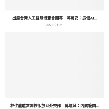
出席台灣人工智慧博覽會開幕 蔣萬安：這個AI...
2024-04-24
林佳龍能當閣揆卻放到外交部 傅崐萁：內閣範圍...