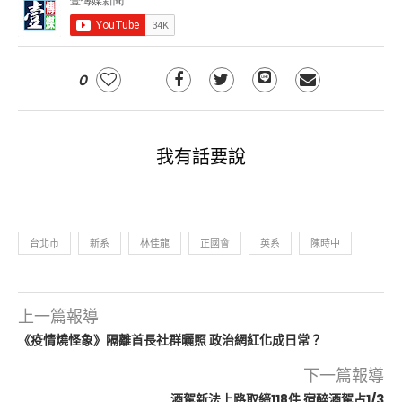
0
我有話要說
台北市
新系
林佳龍
正國會
英系
陳時中
上一篇報導
《疫情燒怪象》隔離首長社群曬照 政治網紅化成日常？
下一篇報導
酒駕新法上路取締118件 宿醉酒駕占1/3