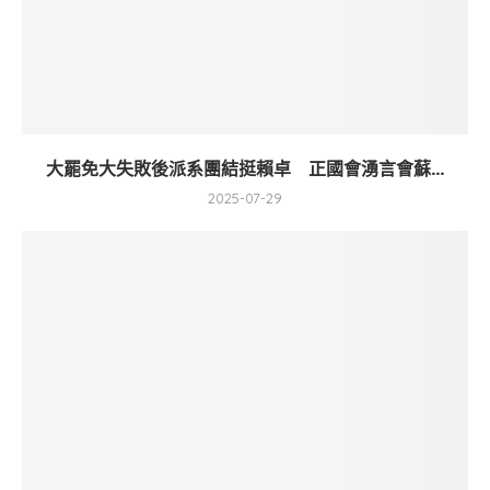
大罷免大失敗後派系團結挺賴卓 正國會湧言會蘇...
2025-07-29