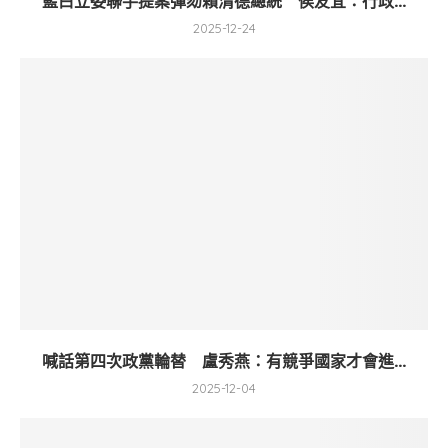
藍白立委聯手提案彈劾賴清德總統 侯友宜：行政...
2025-12-24
喊話第四次政黨輪替 盧秀燕：有競爭國家才會進...
2025-12-04