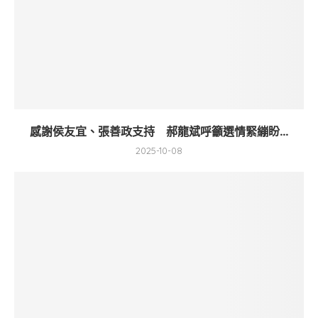
感謝侯友宜、張善政支持 郝龍斌呼籲選情緊繃盼...
2025-10-08