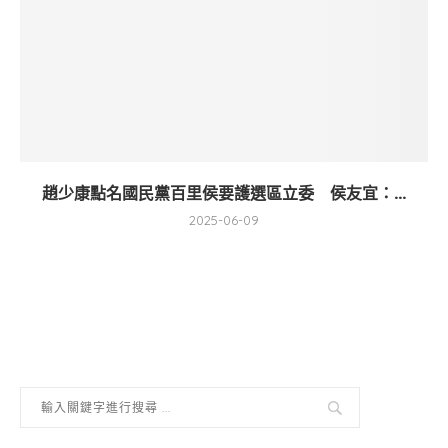
趙少康點名國民黨百里侯要護選區立委 侯友宜：...
2025-06-09