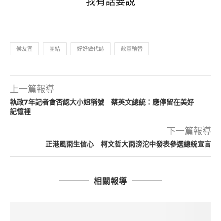
我有話要說
侯友宜
團結
好好做代誌
政黨輪替
上一篇報導
執政7年記者會否認大小姐稱號 蔡英文總統：應停留在美好
記憶裡
下一篇報導
正港風雨生信心 柯文哲大雨滂沱中發表參選總統宣言
相關報導