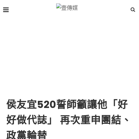
侯友宜520誓師籲讓他「好
好做代誌」 再次重申團結、
政黨輪替