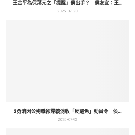
王金平為保葉元之「提醒」侯出手？ 侯友宜：王...
2025-07-28
2勇消因公殉職卻爆義消收「反罷免」動員令 侯...
2025-07-10