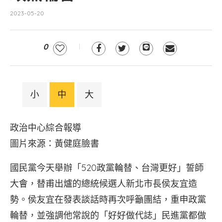
2023-05-20
0
小
中
大
政治中心綜合報導
圖片來源：黃健庭臉書
國民黨今天舉辦「520政黨輪替、台灣更好」誓師
大會，替甫出爐的總統候選人新北市長侯友宜造
勢。侯友宜在發表談話時再次呼籲團結，重申政黨
輪替，並強調他常說的「好好做代誌」民進黨都做