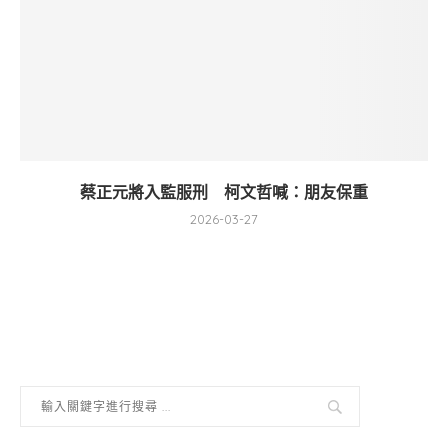
蔡正元將入監服刑 柯文哲喊：朋友保重
2026-03-27