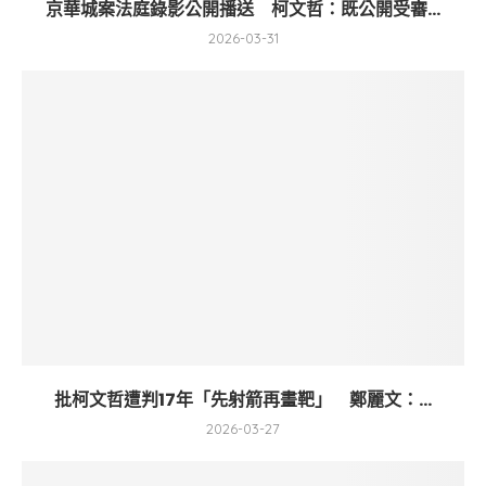
京華城案法庭錄影公開播送 柯文哲：既公開受審...
2026-03-31
批柯文哲遭判17年「先射箭再畫靶」 鄭麗文：...
2026-03-27