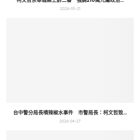
柯文哲京華城案上訴二審 強調210萬元屬政治...
2026-05-21
台中警分局長噴辣椒水事件 市警局長：柯文哲致...
2026-04-27