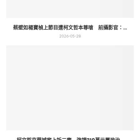
蔡壁如楊寶楨上節目遭柯文哲本尊嗆 前攝影官：...
2026-05-28