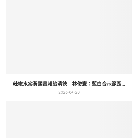
辣椒水案黃國昌賴給清德 林俊憲：藍白合示範區...
2026-04-20