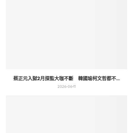
蔡正元入獄2月探監大咖不斷 韓國瑜柯文哲都不...
2026-06-11