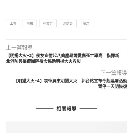
工會
明揚
柯文哲
消防員
爆炸
上一篇報導
【明揚大火-2】侯友宜憶起八仙塵暴燒燙傷死亡率高 指揮新
北消防與醫療團隊待命協助明揚大火救災
下一篇報導
【明揚大火-4】哀悼屏東明揚大火 郭台銘宣布今起連署活動
暫停一天明恢復
相關報導