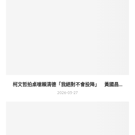
柯文哲拍桌嗆賴清德「我絕對不會投降」 黃國昌...
2026-03-27