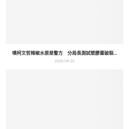
噴柯文哲辣椒水原是警方 分局長測試塑膠蓋破裂...
2026-04-20