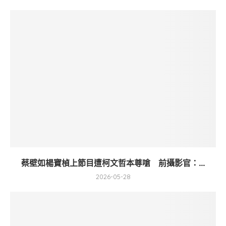
蔡壁如楊寶楨上節目遭柯文哲本尊嗆 前攝影官：...
2026-05-28