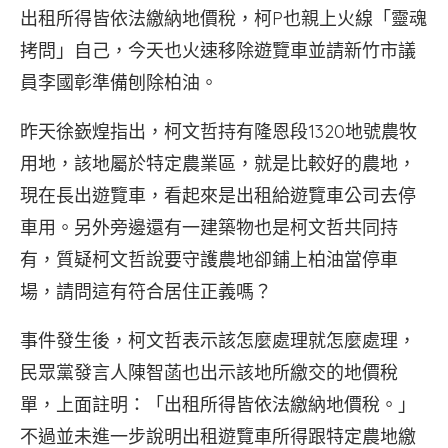
出租所得皆依法繳納地價稅，柯P也親上火線「靈魂
拷問」自己，今天也火速移除遊覽車並請新竹市議
員李國彰準備刨除柏油。
昨天徐嶔煌指出，柯文哲持有隆恩段1320地號農牧
用地，該地屬於特定農業區，就是比較好的農地，
現在長出遊覽車，看起來是出租給遊覽車公司去停
車用。另外旁邊還有一建築物也是柯文哲共同持
有，質疑柯文哲說要守護農地卻鋪上柏油當停車
場，請問這有符合居住正義嗎？
事件發生後，柯文哲表示該怎麼處理就怎麼處理，
民眾黨發言人陳智菡也出示該地所繳交的地價稅
單，上面註明：「出租所得皆依法繳納地價稅。」
不過並未進一步說明出租遊覽車所得跟特定農地繳