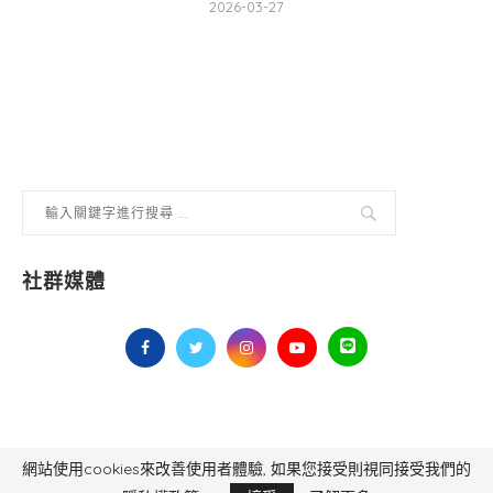
2026-03-27
社群媒體
網站使用cookies來改善使用者體驗, 如果您接受則視同接受我們的
毅傳媒控股股份有限公司 版權所有，非經授權，不得轉載 All Right Reserved.
Yi Media Inc.
電話：02-8791-8559