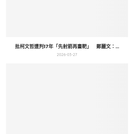
批柯文哲遭判17年「先射箭再畫靶」 鄭麗文：...
2026-03-27