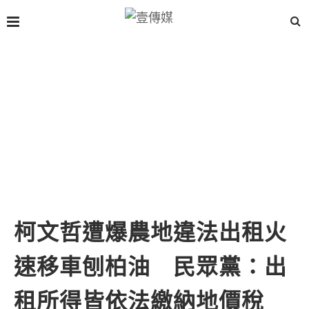
柯文哲遭爆農地違法出租火
速移車刨柏油 民眾黨：出
租所得皆依法繳納地價稅