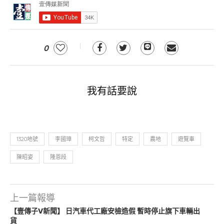
0
我有話要說
1320地號
李國璋
柯文哲
特定
農地
遊覽車
陳昭姿
隆恩段
上一篇報導
【壹傳子V新聞】 日汽車代工廠安檢造假 暫時停止旗下車輛出
貨