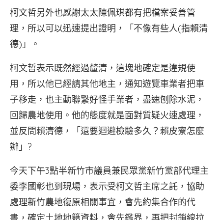
柯文哲另外也感謝太太陳佩琪都有把檔案妥善管
理，所以可以迅速提出證明，「不像有些人(指賴清
德)」。
柯文哲表示既然經過釐清，這塊地確定是違規使
用，所以他已經請其他地主，通知遊覽車業者把車
子移走，也主動聯繫好怪手業者，盡速刨除水泥，
回歸農地使用。他的態度就是面對質疑火速處理，
並反問賴清德，「還要迴避檢驗多久？賴皮寮怎麼
辦」?
今天下午3點半新竹市議員兼民眾黨新竹黨部代理主
委李國彰也到現場，表示受柯文哲主席之託，協助
處理新竹農地復原相關事宜，會先約集合作的代
書，確定土地地籍資料，會先鑑界，再把封鎖線拉