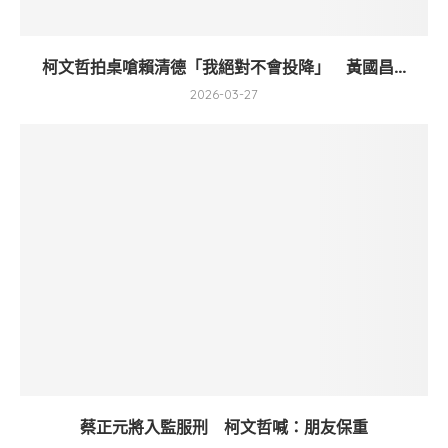
柯文哲拍桌嗆賴清德「我絕對不會投降」 黃國昌...
2026-03-27
蔡正元將入監服刑 柯文哲喊：朋友保重