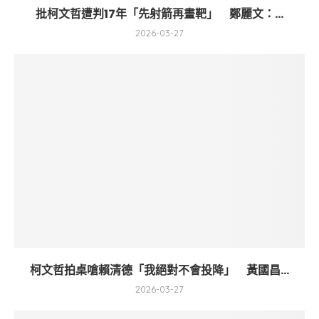
批柯文哲遭判17年「先射箭再畫靶」 鄭麗文：...
2026-03-27
柯文哲拍桌嗆賴清德「我絕對不會投降」 黃國昌...
2026-03-27