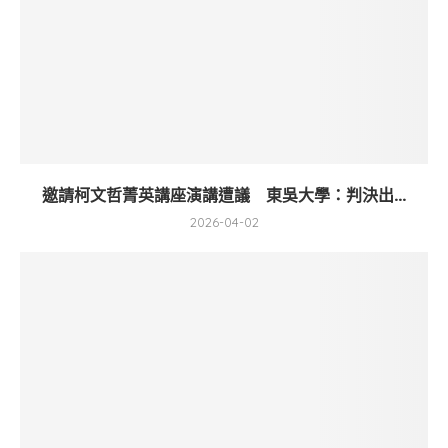
邀請柯文哲菁英講座演講遭議 東吳大學：判決出...
2026-04-02