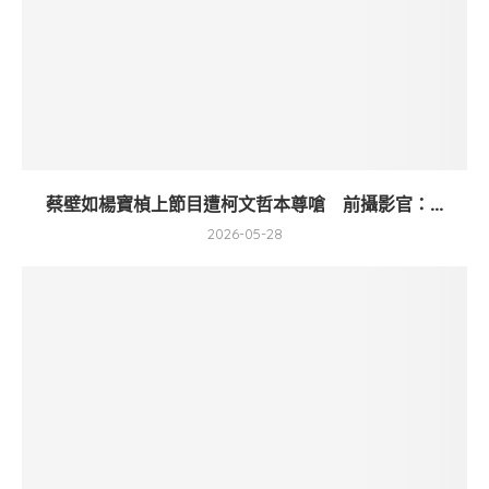
蔡壁如楊寶楨上節目遭柯文哲本尊嗆 前攝影官：...
2026-05-28