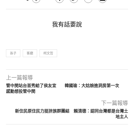
我有話要說
孫子
客廳
柯文哲
上一篇報導
管中閔站台首秀給了侯友宜 韓國瑜：大姑娘進洞房第一次
感動想投管中閔
下一篇報導
新住民原住民力挺拚族群團結 賴清德：認同台灣都是台灣土
地主人