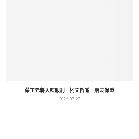
蔡正元將入監服刑 柯文哲喊：朋友保重
2026-03-27