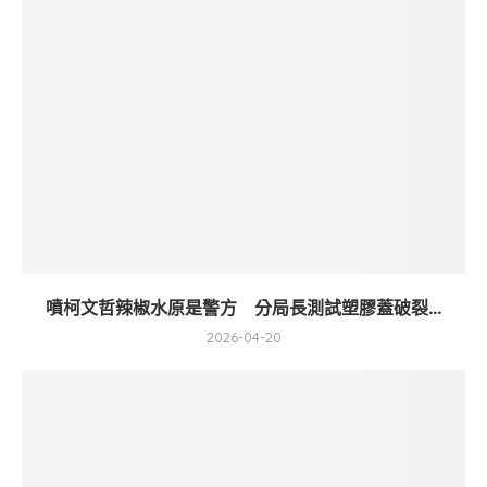
噴柯文哲辣椒水原是警方 分局長測試塑膠蓋破裂...
2026-04-20