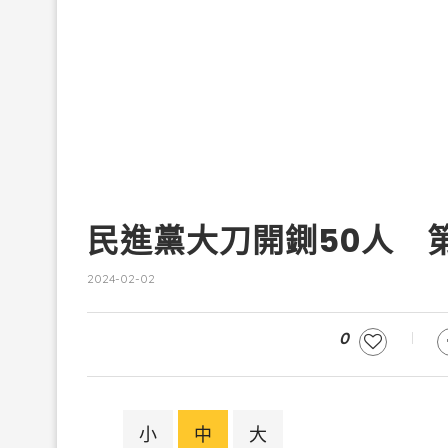
民進黨大刀開鍘50人 
2024-02-02
0
小
中
大