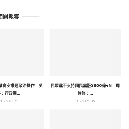
相關報導
藉食安議題政治操作 吳
民眾黨不支持國民黨版3800億+N 周
：行政團...
榆修：...
2026-07-15
2026-05-05