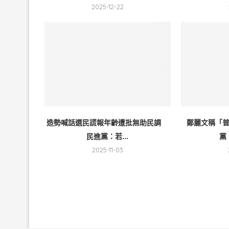
2025-12-22
造勢喊話選民謊報年齡遭批無助民調
鄭麗文稱「
民進黨：若...
黨
2025-11-03