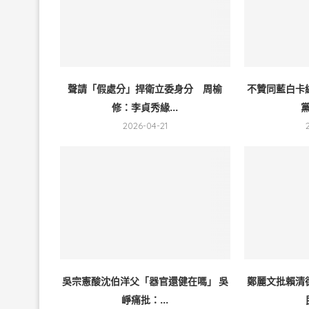
聲請「假處分」捍衛立委身分 周榆
不贊同藍白卡
修：李貞秀緣...
黨
2026-04-21
吳宗憲酸沈伯洋父「器官還健在嗎」 吳
鄭麗文批賴清
崢痛批：...