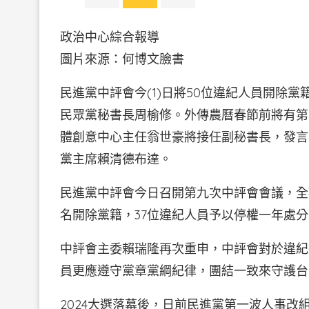
政治中心綜合報導
圖片來源：何博文臉
民進黨中評會今(1)日將50位違紀人員開除
民眾黨秘書長周榆修。外傳農曆春節前將有第
體創意中心主任翁世豪將接任副秘書長，發言
黨主席賴清德布達。
民進黨中評會今日召開第九次中評會會議，全
名開除黨籍，37位違紀人員予以停權一年處
中評會主委賴瑞隆再次重申，中評會對於違紀
員更應遵守黨章黨綱紀律，團結一致來守護台
2024大選落幕後，日前民進黨第一波人事