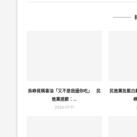
吳峥竟稱毒油「又不是我逼你吃」 民
民進黨批藍白
進黨道歉：...
崢
2026-07-17