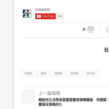
0
我
何博文
吳崢
周榆修
翁世豪
郭正亮
上一篇報導
剛給完立法院長當選證書就嗆韓國瑜 柯建銘
囂張沒落魄的久