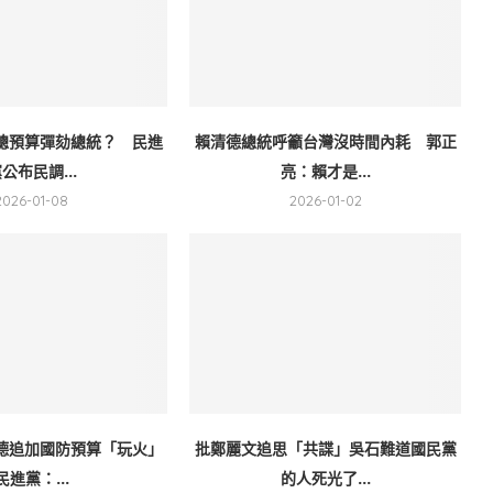
總預算彈劾總統？ 民進
賴清德總統呼籲台灣沒時間內耗 郭正
公布民調...
亮：賴才是...
2026-01-08
2026-01-02
德追加國防預算「玩火」
批鄭麗文追思「共諜」吳石難道國民黨
民進黨：...
的人死光了...