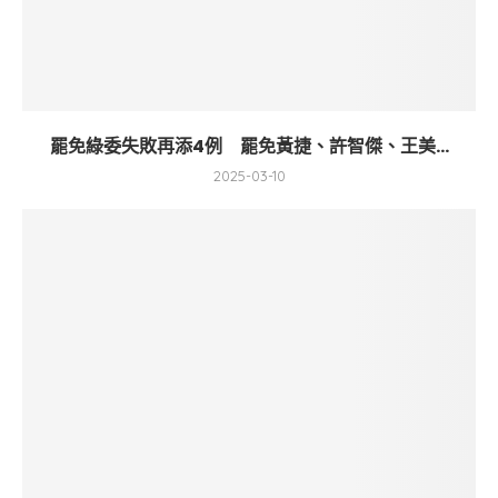
罷免綠委失敗再添4例 罷免黃捷、許智傑、王美...
2025-03-10