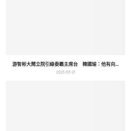
游智彬大鬧立院引綠委霸主席台 韓國瑜：他有向...
2025-03-21