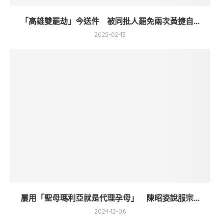
「高雄雙罷劫」今送件 被同批人罷免兩次黃捷自...
2025-02-13
屢用「聖母瑪利亞就是代理孕母」 陳昭姿說服宗...
2024-12-06