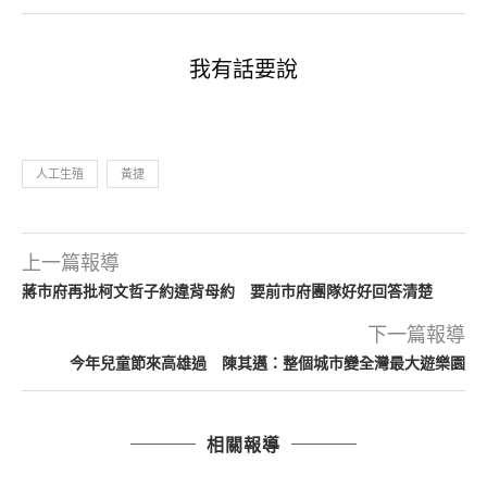
我有話要說
人工生殖
黃捷
上一篇報導
蔣市府再批柯文哲子約違背母約 要前市府團隊好好回答清楚
下一篇報導
今年兒童節來高雄過 陳其邁：整個城市變全灣最大遊樂園
相關報導