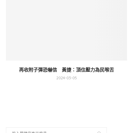
再收附子彈恐嚇信 黃捷：頂住壓力為民喉舌
2024-03-05