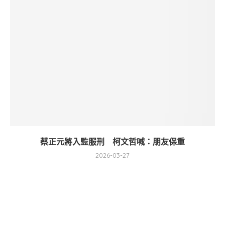
蔡正元將入監服刑 柯文哲喊：朋友保重
2026-03-27