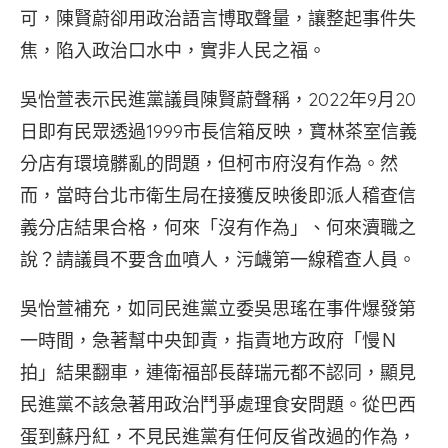
可，陳賢蔚卻用政治語言博取聲量，讓整起事件失
焦，陷入政治口水中，實非人民之福。
吳怡萱表示民進黨議員陳賢蔚聲稱，2022年9月20
日即有民眾透過1999市長信箱反映，寶林茶室信義
分店有環境髒亂的問題，但柯市府沒有作為。然
而，當時台北市衛生局在接獲反映後即派人稽查信
義分店結果合格，何來「沒有作為」、何來瀆職之
說？請議員不要含血噴人，污衊第一線稽查人員。
吳怡萱補充，如同民進黨立委吳思瑤在事件爆發第
一時間，急著幫中央卸責，指責地方政府「慢Ｎ
拍」結果翻車，連衛福部長薛瑞元都不認同，顯見
民進黨不該急著用政治鬥爭處理食安問題。從巴西
蛋到蘇丹紅，不見民進黨有任何反省改過的作為，