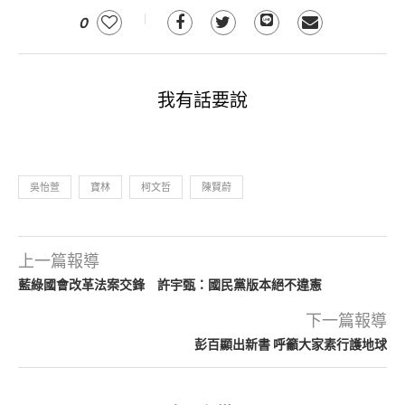
0
我有話要說
吳怡萱
寶林
柯文哲
陳賢蔚
上一篇報導
藍綠國會改革法案交鋒 許宇甄：國民黨版本絕不違憲
下一篇報導
彭百顯出新書 呼籲大家素行護地球