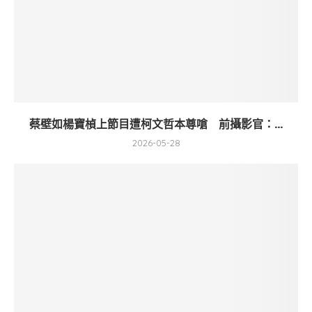
蔡壁如楊寶楨上節目遭柯文哲本尊嗆 前攝影官：...
2026-05-28