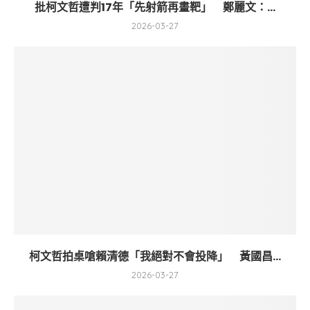
批柯文哲遭判17年「先射箭再畫靶」 鄭麗文：...
2026-03-27
柯文哲拍桌嗆賴清德「我絕對不會投降」 黃國昌...
2026-03-27