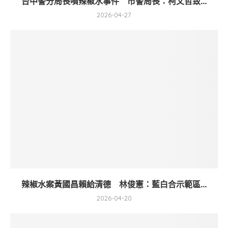
台中警分局長噴辣椒水事件 市警局長：柯文哲致...
2026-04-27
辣椒水案黃國昌賴給清德 林俊憲：藍白合示範區...
2026-04-20