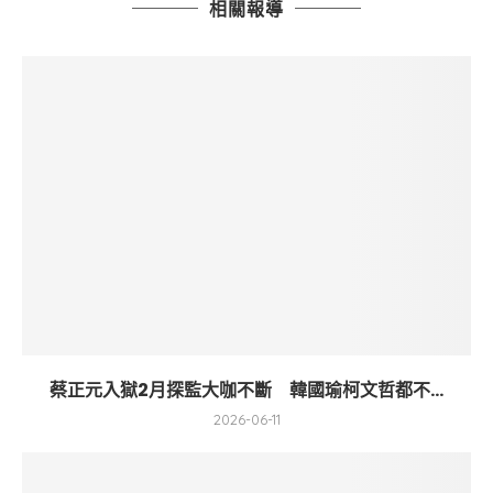
相關報導
蔡正元入獄2月探監大咖不斷 韓國瑜柯文哲都不...
2026-06-11