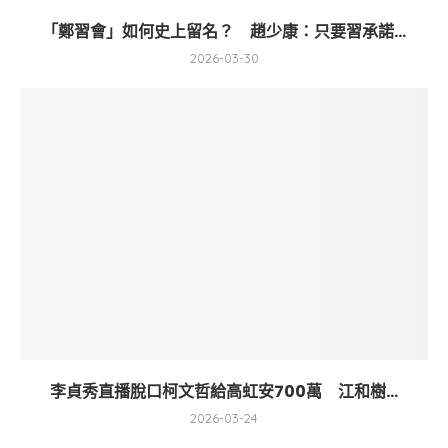
「鄭習會」如何史上留名？ 趙少康：只要習承諾...
2026-03-30
李貞秀直播脫口柯文哲給高虹安700萬 江和樹...
2026-03-24