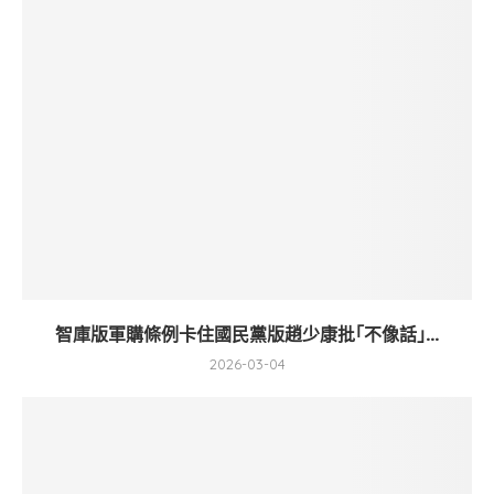
智庫版軍購條例卡住國民黨版趙少康批｢不像話｣...
2026-03-04