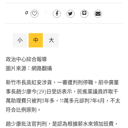
0
小
中
大
政治中心綜合報導
圖片來源：網路翻攝
新竹市長高虹安涉貪，一審遭判刑停職。前中廣董
事長趙少康今(29)日受訪表示，民進黨議員詐取千
萬助理費只被判3年多，11萬多元卻判7年4月，不太
符合比例原則。
趙少康批法官判刑，是認為根據薪水來領加班費，