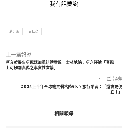
我有話要說
趙少康
高虹安
上一篇報導
柯文哲提告卓冠廷加重誹謗吞敗 士林地院：卓之評論「客觀
上可辨別真偽之事實性言論」
下一篇報導
2024上半年全球機票價格降6%？旅行業者：「還會更便
宜！」
相關報導