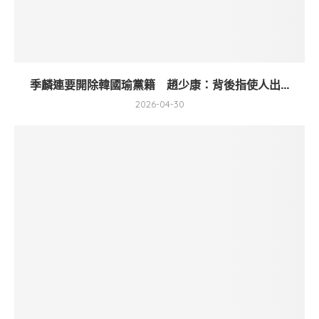
季麟連要開除韓國瑜黨籍 趙少康：背後指使人出...
2026-04-30