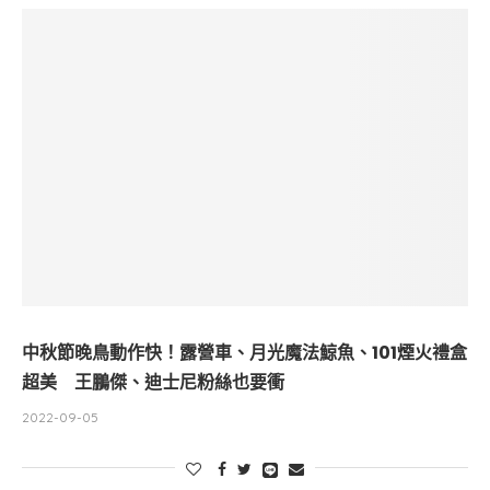
中秋節晚鳥動作快！露營車、月光魔法鯨魚、101煙火禮盒
超美 王鵬傑、迪士尼粉絲也要衝
2022-09-05