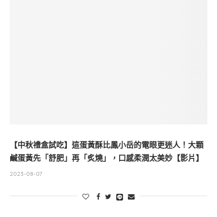
【中秋禮盒試吃】這蛋黃酥比鳳小岳的電眼更迷人！大顆
鹹蛋黃先「舒肥」再「炙燒」，口感柔潤太美妙【影片】
2023-08-07