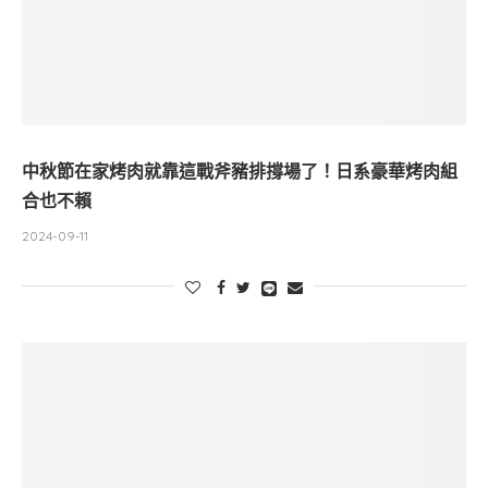
中秋節在家烤肉就靠這戰斧豬排撐場了！日系豪華烤肉組
合也不賴
2024-09-11