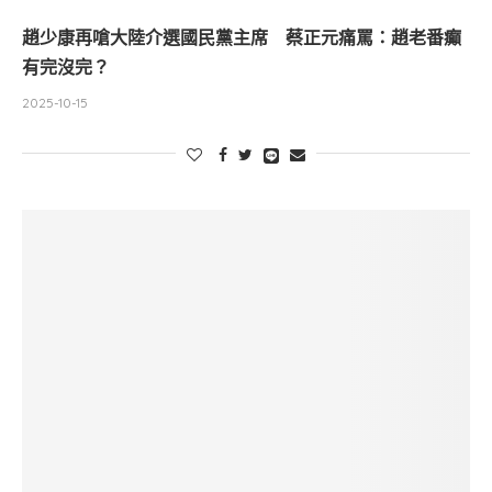
趙少康再嗆大陸介選國民黨主席 蔡正元痛罵：趙老番癲
有完沒完？
2025-10-15