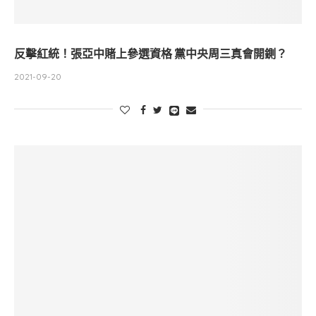
反擊紅統！張亞中賭上參選資格 黨中央周三真會開鍘？
2021-09-20