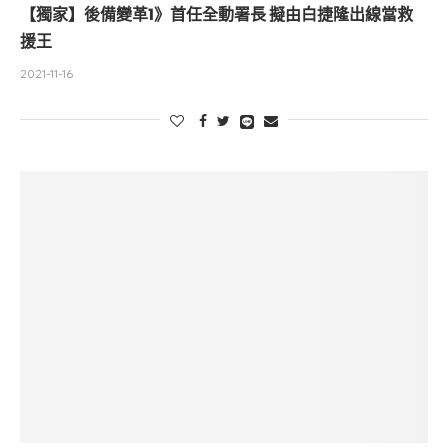
【獨家】後備變革1》首任全動署長 擬由白捷隆出線當救
援王
2021-11-16