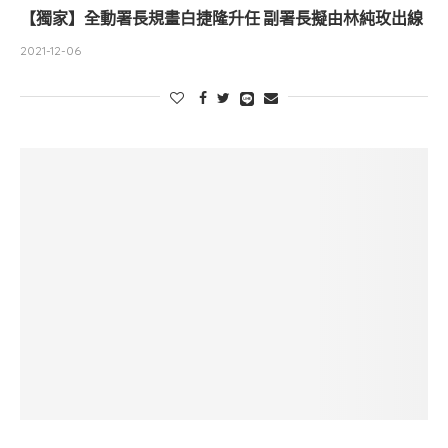
【獨家】全動署長規畫白捷隆升任 副署長擬由林純玫出線
2021-12-06