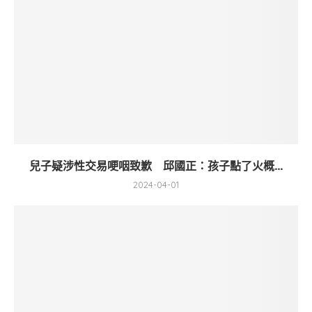
兒子疑涉性交易哽咽致歉 邱國正：孩子點了火概...
2024-04-01