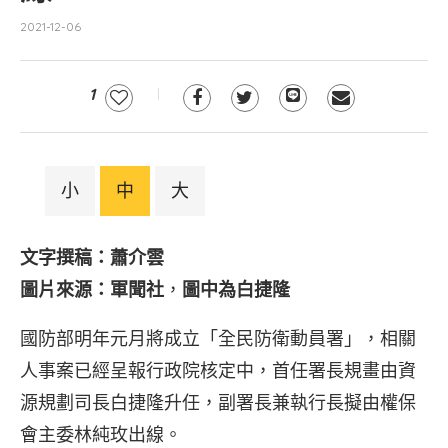
2021-12-06
1
小
中
大
文字撰稿：蕭介雲
圖片來源：軍聞社
，
圖中為白捷隆
國防部明年元月將成立「全民防衛動員署」，相關
人事案已經呈報行政院核定中，首任署長規畫由資
源規劃司長白捷隆升任，副署長兼執行長擬由權保
會主委林純玫出線。