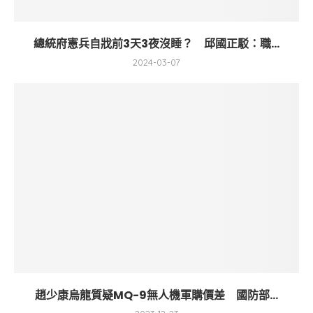
總統府憲兵自戕前3天3夜沒睡？ 邱國正駁：職...
2024-03-07
趙少康烏龍質疑MQ-9無人機軍購價差 國防部...