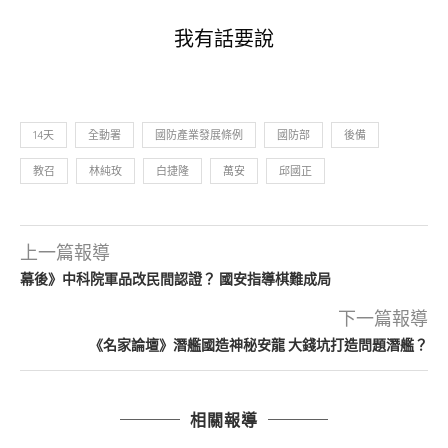
我有話要說
14天
全動署
國防產業發展條例
國防部
後備
教召
林純玫
白捷隆
萬安
邱國正
上一篇報導
幕後》中科院軍品改民間認證？ 國安指導棋難成局
下一篇報導
《名家論壇》潛艦國造神秘安龍 大錢坑打造問題潛艦？
相關報導