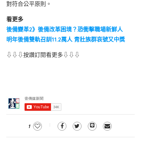
對符合公平原則。
看更多
後備變革2》後備改革困境？恐衝擊職場新鮮人
明年後備雙軌召訓11.2萬人 青壯族群哀號又中獎
⇩⇩⇩按讚訂閱看更多⇩⇩⇩
1