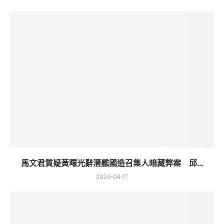
馬文君質疑黃曙光辭潛艦國造召集人暗藏弊案 邱...
2024-04-17