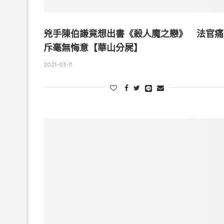
兇手陳伯謙竟想出書《殺人魔之戀》 法官痛
斥毫無悔意【華山分屍】
2021-03-11