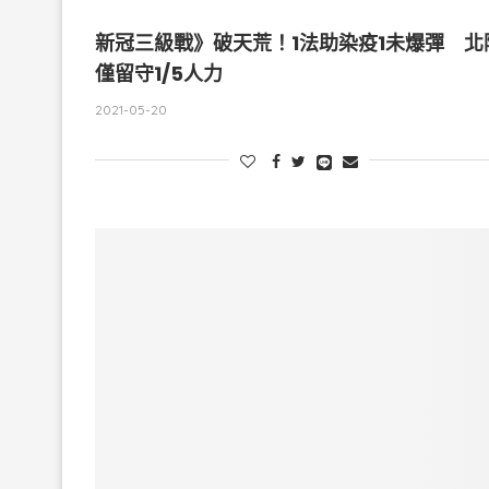
新冠三級戰》破天荒！1法助染疫1未爆彈 北
僅留守1/5人力
2021-05-20