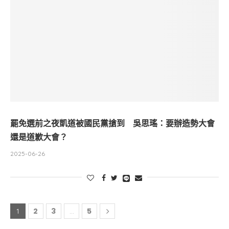
罷免選前之夜凱道被國民黨搶到 吳思瑤：要辦造勢大會
還是道歉大會？
2025-06-26
2
3
5
1
...