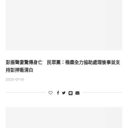
彭振聲妻驚傳身亡 民眾黨：極盡全力協助處理後事並支
持彭捍衛清白
2025-07-01