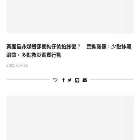
黃國昌非媒體卻養狗仔偷拍綠營？ 民進黨籲：少點抹黑
跟監，多點救災實質行動
2025-09-26