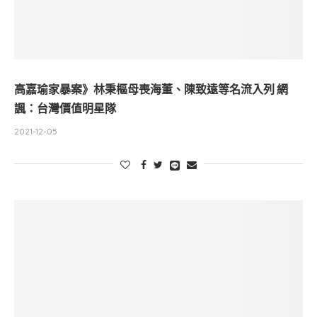
高嘉瑜家暴案》林秉樞母喪海董、陳致遠等名流入列 網
諷：台灣價值明星隊
2021-12-05