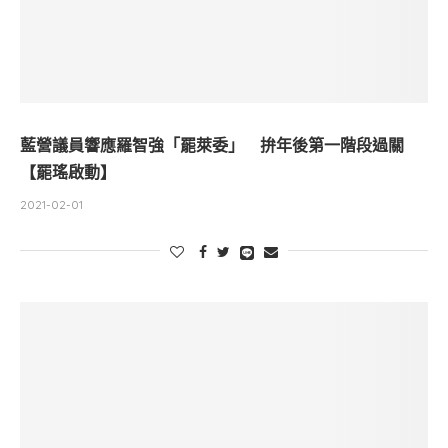
藍營議員響應羅智強「罷萊委」 拚年後第一階段過關
【罷瑤啟動】
2021-02-01