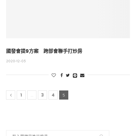
國發會提9方案 跨部會聯手打炒房
2020-12-03
1
3
4
...
5