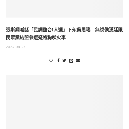
張斯綱喊話「民調整合1人選」下架吳思瑤 無視侯漢廷跟
民眾黨結盟參選疑將狗吠火車
2023-08-23