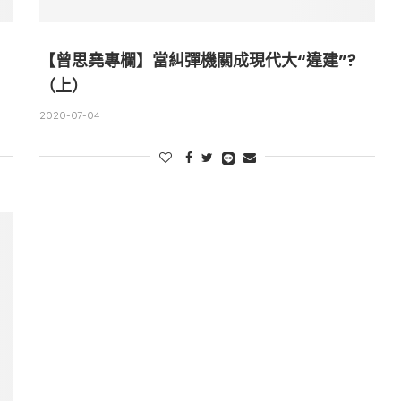
【曾思堯專欄】當糾彈機關成現代大“違建”?
（上）
2020-07-04