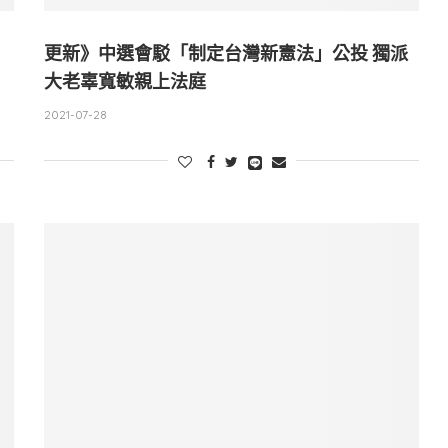
更新》中選會駁「制定台灣新憲法」公投 獨派
大老辜寬敏親上法庭
2021-07-28