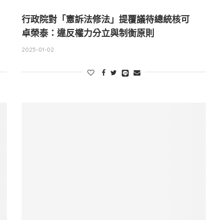
：
行政院對「憲訴法修法」提覆議待總統核可
卓榮泰：違反權力分立與制衡原則
2025-01-02