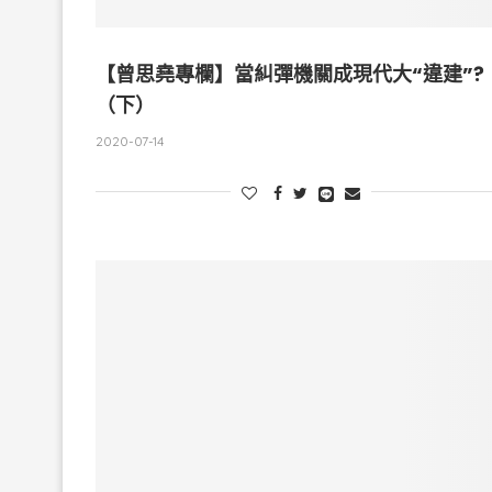
【曾思堯專欄】當糾彈機關成現代大“違建”?
（下）
2020-07-14