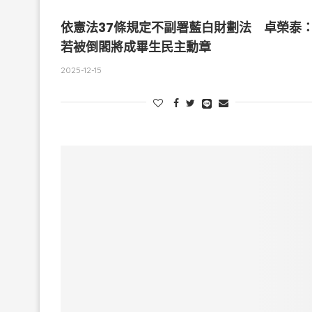
依憲法37條規定不副署藍白財劃法 卓榮泰
若被倒閣將成畢生民主勳章
2025-12-15