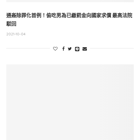
通姦除罪化首例！偷吃男為已繳罰金向國家求償 最高法院
駁回
2021-10-04