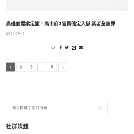
高雄氣爆案定讞！高市府3官員確定入獄 業者全無罪
2021-09-15
2
3
6
1
...
社群媒體