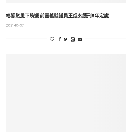
樁腳慫恿下賄選 前嘉義縣議員王焜玄緩刑5年定讞
2021-10-07