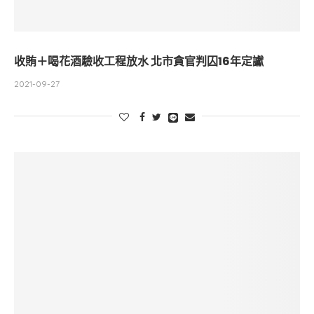
收賄＋喝花酒驗收工程放水 北市貪官判囚16年定讞
2021-09-27