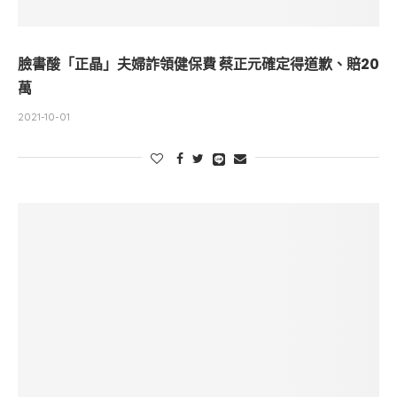
臉書酸「正晶」夫婦詐領健保費 蔡正元確定得道歉、賠20
萬
2021-10-01