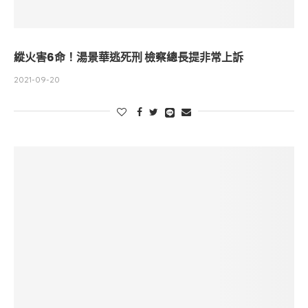
縱火害6命！湯景華逃死刑 檢察總長提非常上訴
2021-09-20