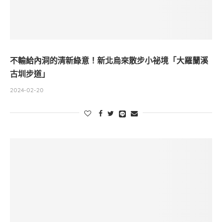
不輸給內洞的清新綠意！新北烏來散步小祕境「大羅蘭溪
古圳步道」
2024-02-20