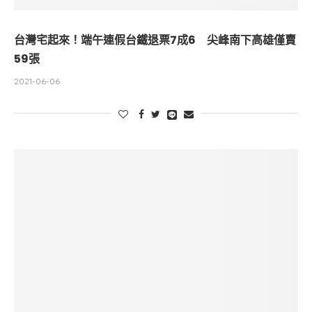
台灣宅起來！端午連假台鐵退票7成6 尖峰南下高雄僅賣
59張
2021-06-06