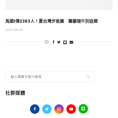
馬國1傳2363人！憂台灣步後塵 醫籲端午別返鄉
2021-06-06
社群媒體