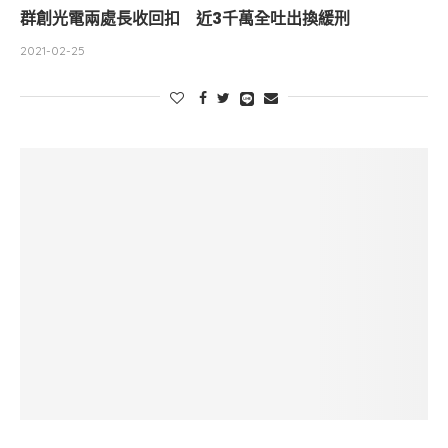
群創光電兩處長收回扣 近3千萬全吐出換緩刑
2021-02-25