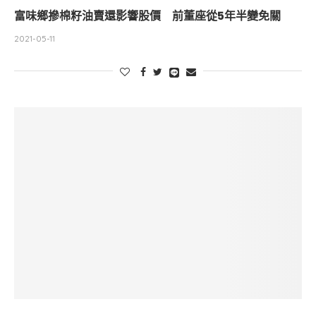
富味鄉摻棉籽油賣還影響股價 前董座從5年半變免關
2021-05-11