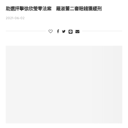
助選抨擊徐欣瑩零法案 羅淑蕾二審賠錢獲緩刑
2021-06-02