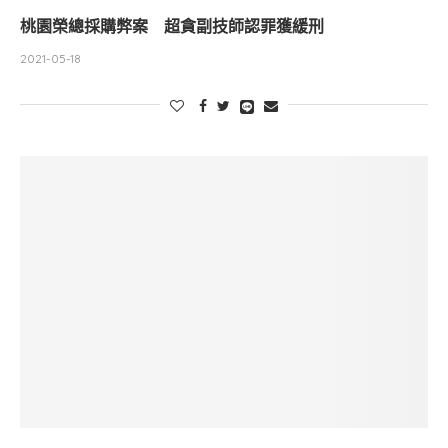
桃園榮總採購弊案 超貪副技師認罪獲緩刑
2021-05-18