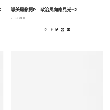
：
璩美鳳籲柯P 政治風向應見光–2
2024-01-11