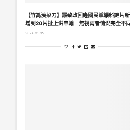
【竹篙湊菜刀】羅致政回應國民黨爆料謎片新
增到20片扯上洪申翰 無視兩者情況完全不
2024-01-09