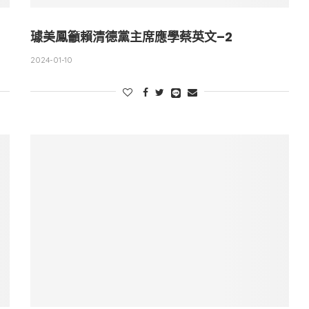
璩美鳳籲賴清德黨主席應學蔡英文–2
2024-01-10