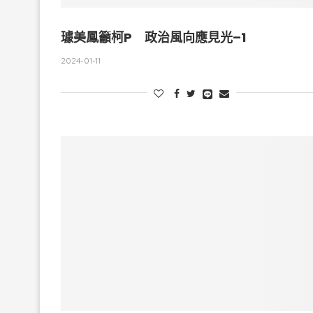
璩美鳳籲柯P 政治風向應見光–1
2024-01-11