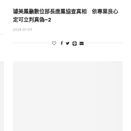
璩美鳳籲數位部長唐鳳協查真相 依專業良心
定可立判真偽–2
2024-01-09