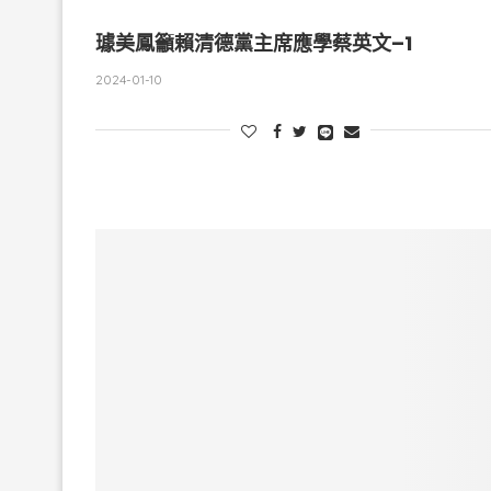
璩美鳳籲賴清德黨主席應學蔡英文–1
2024-01-10