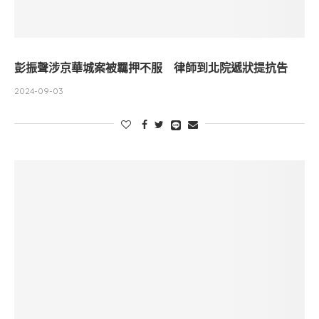
彭振聲涉京華城案被羈押不服 律師到北院遞狀提抗告
2024-09-03