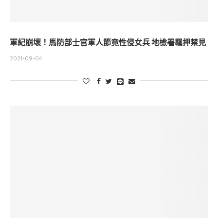
軍紀崩壞！馬防部士官軍人節竟性侵女兵 地檢署羈押禁見
2021-09-04