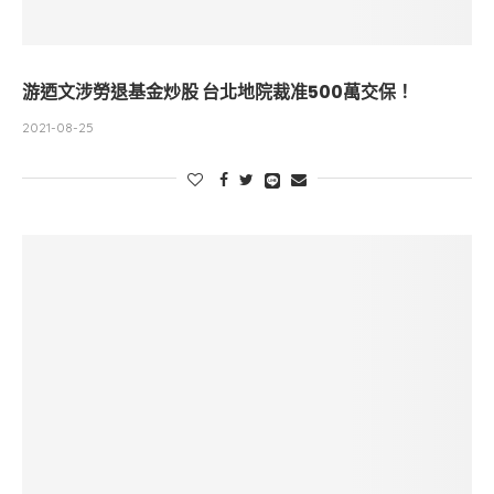
游迺文涉勞退基金炒股 台北地院裁准500萬交保！
2021-08-25