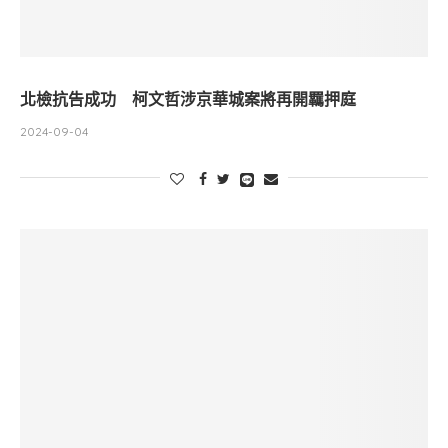
北檢抗告成功 柯文哲涉京華城案將再開羈押庭
2024-09-04