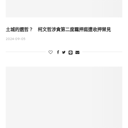
土城的選哲？ 柯文哲涉貪第二度羈押庭遭收押禁見
2024-09-05