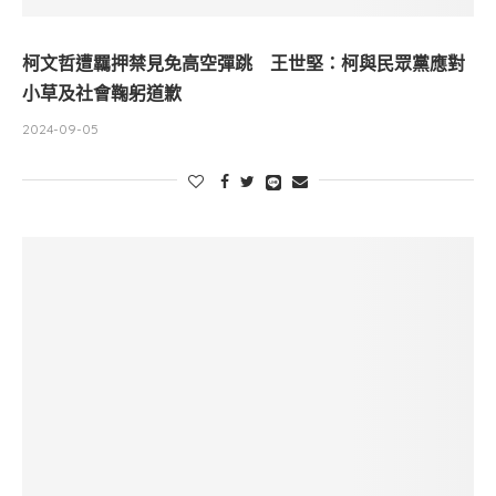
柯文哲遭羈押禁見免高空彈跳 王世堅：柯與民眾黨應對
小草及社會鞠躬道歉
2024-09-05