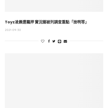
Toyz凌晨遭羈押 實況圈被列調查重點「挫咧等」
2021-09-30