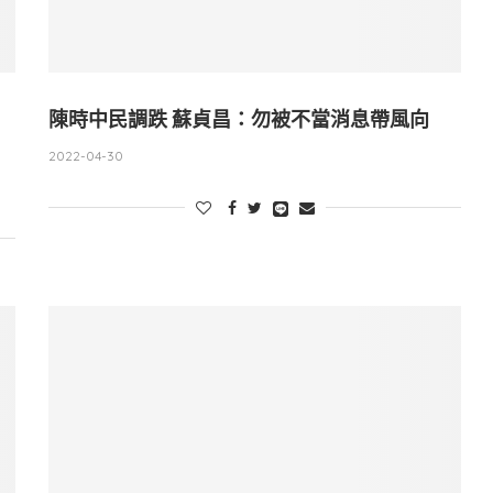
陳時中民調跌 蘇貞昌：勿被不當消息帶風向
2022-04-30