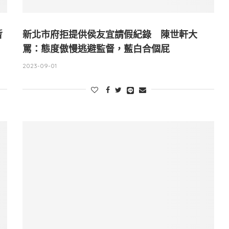
暫
新北市府拒提供侯友宜請假紀錄 陳世軒大
罵：態度傲慢逃避監督，藍白合個屁
2023-09-01