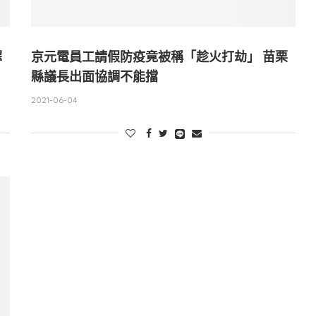
擇
京元電員工請假防疫竟被稱「趁火打劫」 苗栗
縣議長出面協調不能擋
2021-06-04