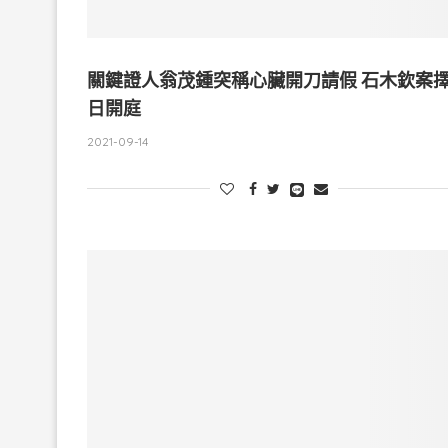
關鍵證人翁茂鍾突稱心臟開刀請假 石木欽案
日開庭
2021-09-14