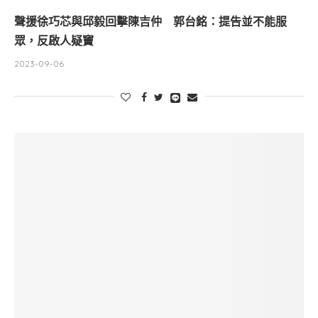
聲援徐巧芯與邱毅回擊陳吉仲 郭台銘：提告並不能服
眾，反啟人疑竇
2023-09-06