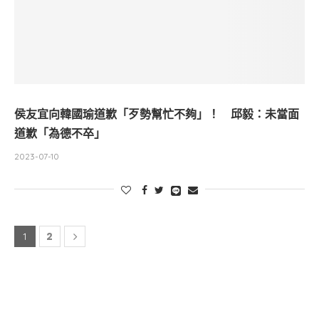
侯友宜向韓國瑜道歉「歹勢幫忙不夠」！ 邱毅：未當面
道歉「為德不卒」
2023-07-10
2
1