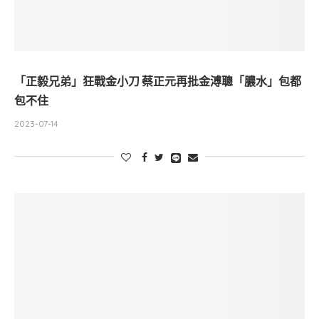
「正毅兄弟」狂戰金小刀 蔡正元再批金溥聰「膿水」包都
包不住
2023-07-14