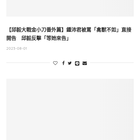
【邱毅大戰金小刀番外篇】鍾沛君被罵「禽獸不如」直接
開告 邱毅反擊「等她來告」
2023-08-01