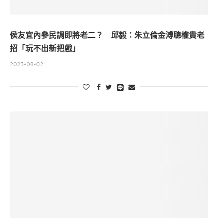
侯友宜內參民調即將老二？ 邱毅：朱立倫金溥聰權貴老
招「玩不出新把戲」
2023-08-02