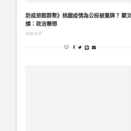
防疫旅館群聚》桃園疫情為公投被蓋牌？ 鄭
燦：政治聯想
2021-12-17