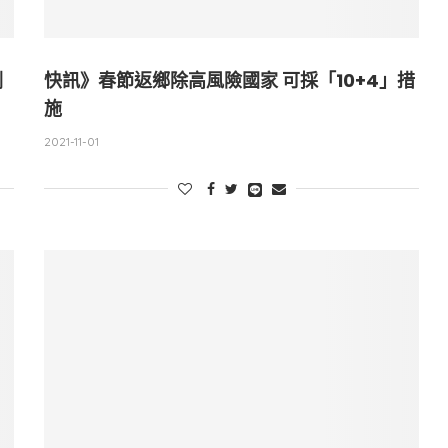
劑
快訊》春節返鄉除高風險國家 可採「10+4」措
施
2021-11-01