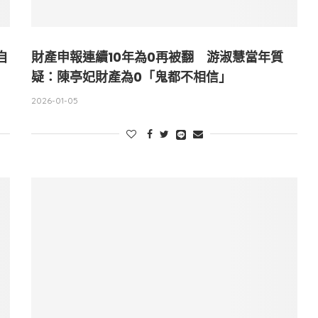
自
財產申報連續10年為0再被翻 游淑慧當年質
疑：陳亭妃財產為0「鬼都不相信」
2026-01-05