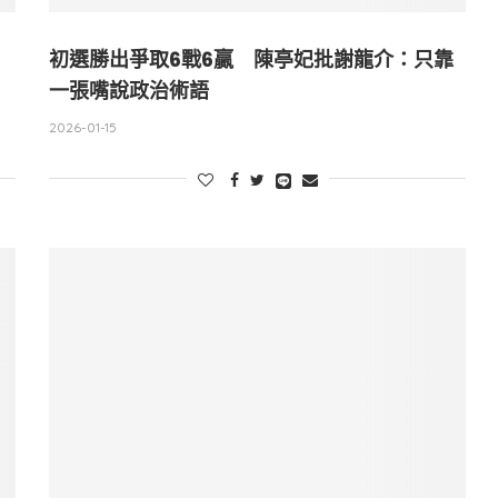
初選勝出爭取6戰6贏 陳亭妃批謝龍介：只靠
一張嘴說政治術語
2026-01-15