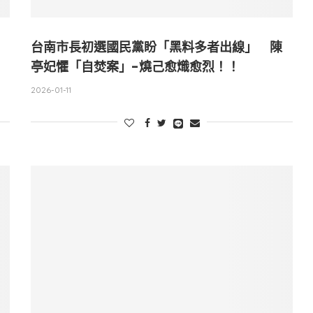
台南市長初選國民黨盼「黑料多者出線」 陳
亭妃懼「自焚案」-燒己愈熾愈烈！！
2026-01-11