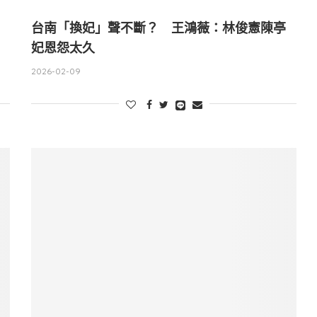
台南「換妃」聲不斷？ 王鴻薇：林俊憲陳亭
妃恩怨太久
2026-02-09