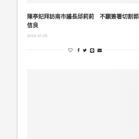
陳亭妃拜訪南市議長邱莉莉 不願簽署切割郭
信良
2026-01-20