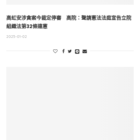
高虹安涉貪案今裁定停審 高院：聲請憲法法庭宣告立院
組織法第32條違憲
2025-01-02