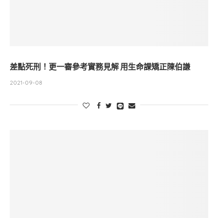
差點死刑！更一審參考實務見解 用生命課矯正陳伯謙
2021-09-08