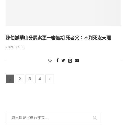
陳伯謙華山分屍案更一審無期 死者父：不判死沒天理
2021-09-08
2
3
4
1