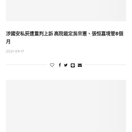
涉國安私菸遭重判上訴 高院裁定吳宗憲、張恒嘉境管8個
月
2021-09-17