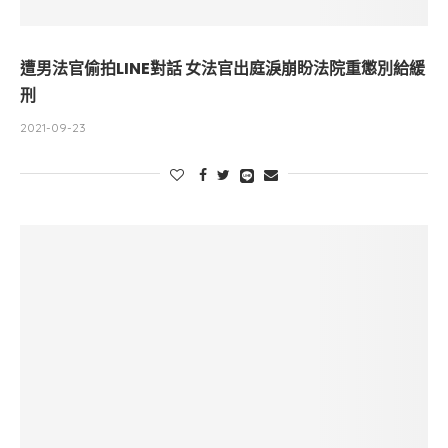
遭男法官偷拍LINE對話 女法官出庭淚崩盼法院重懲別給緩
刑
2021-09-23