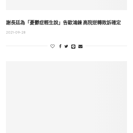
謝長廷為「憂鬱症輕生說」告歐鴻鍊 高院逆轉敗訴確定
2021-09-28