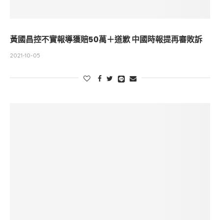
黃國昌控不實報導獲賠50萬＋道歉 中國時報提再審敗訴
2021-10-05